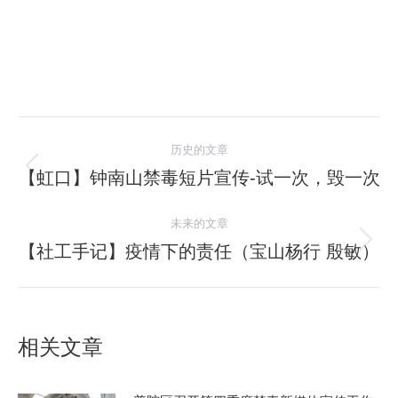
文
历史的文章
章
【虹口】钟南山禁毒短片宣传-试一次，毁一次
历
史
导
未来的文章
的
航
文
【社工手记】疫情下的责任（宝山杨行 殷敏）
未
章：
来
的
文
相关文章
章：