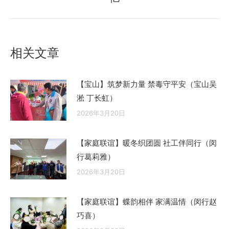
来
的
文
章：
相关文章
【宝山】筑梦新力量 禁毒守平安（宝山吴
淞 丁长虹）
2026年3月20日
【家庭联谊】暖冬织团圆 社工伴同行（闵
行葛莉雅）
2026年3月20日
【家庭联谊】蝶韵相伴 家满温情（闵行赵
巧喜）