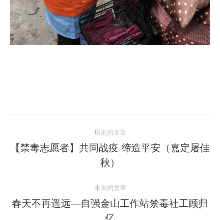
文
历史的文章
章
【禁毒志愿者】共同战疫 缔造平安（嘉定屠佳
历
秋）
导
史
的
航
未来的文章
文
春天不再遥远—自强金山工作站禁毒社工顾归
章：
未
亿