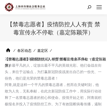
搜
索：
【禁毒志愿者】疫情防控人人有责 禁
毒宣传永不停歇（嘉定陈颖萍）
⁄
各区动态
⁄
嘉定区
⁄
2020年，新冠病毒突然来袭，来势凶猛，危急关头，一个个
【禁毒志愿者】疫情防控人人有责 禁毒宣传永不停歇（嘉定陈颖
原本最平凡的人，绽放出最不平凡的英雄光彩。他们奋战在街
萍）
头，来往于运输点，为打赢新冠防疫战发出自己的一份光、一
份热，他们是光荣的禁毒志愿者！
阿青,就是这样一个平凡的禁毒志愿者，然而在关键时刻，他
敢为人先，无私奉献，在此次新冠防疫工作中，用实际行动诠
释了一名禁毒志愿者的初心和使命。疫情开始之初，阿青就积
极报名并投入了疫情防控工作。为了有效阻断病毒传播，遏制