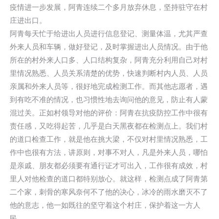
疫情进一步发展，阿青连续二个多月放弃休息，坚持驻守在村
庄进出口。
阿青每天忙于给进出人员进行信息登记、测量体温，尤其严查
外来人员和车辆，做好登记，及时掌握进出人员情况。由于他
所在的村外来人口多、人口结构复杂，阿青充分利用自己对村
里情况熟悉、人员关系清楚的优势，快速判断村内人员、人员
亲属和外来人员等，很好地完成检测工作。而其他志愿者，遇
到有吃不准的情况，也习惯性地去询问他的意见，防止有人蒙
混过关。正如村领导对他的评价：阿青在抗疫防控工作中很有
责任感，又吃得起苦，几乎是白天黑夜都在检测点上。我们村
的道口检查工作，就是他在挑大梁，不仅对村里情况熟悉，工
作中也很有方法，讲原则，对事不对人，凡是外来人员，哪怕
是亲戚、朋友都必须要有通行证才可出入，工作很有成效，村
里人对他检查的道口都特别放心。就这样，检测点成了阿青第
二个家，刺骨的寒风奈何不了他的决心，冰冷的雨水磨灭不了
他的意志，他一如既往的坚守着这个村庄，保护着这一方人
民。