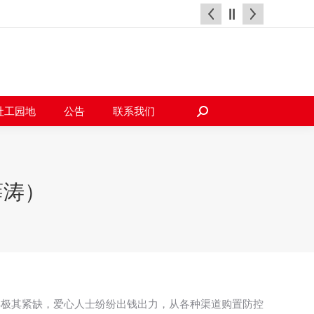
天地
社工园地
公告
联系我们
搜
索：
社工园地
公告
联系我们
搜
索：
薛涛）
得极其紧缺，爱心人士纷纷出钱出力，从各种渠道购置防控