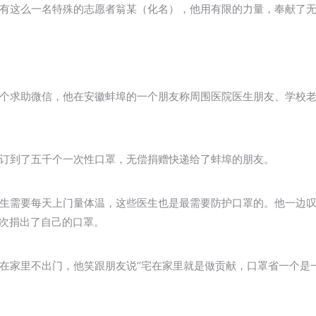
有这么一名特殊的志愿者翁某（化名），他用有限的力量，奉献了
个求助微信，他在安徽蚌埠的一个朋友称周围医院医生朋友、学校
订到了五千个一次性口罩，无偿捐赠快递给了蚌埠的朋友。
生需要每天上门量体温，这些医生也是最需要防护口罩的。他一边
再次捐出了自己的口罩。
在家里不出门，他笑跟朋友说“宅在家里就是做贡献，口罩省一个是