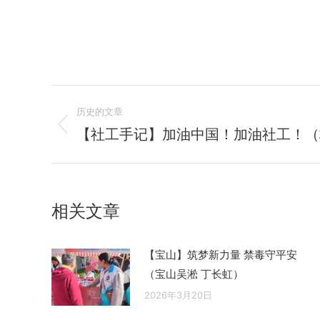
文
历史的文章
章
【社工手记】加油中国！加油社工！（
历
史
导
的
航
文
相关文章
章：
【宝山】筑梦新力量 禁毒守平安
（宝山吴淞 丁长虹）
2026年3月20日