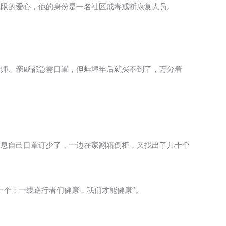
无限的爱心，他的身份是一名社区戒毒戒断康复人员。
老师、亲戚都急需口罩，但蚌埠年后就买不到了，万分着
叹息自己口罩订少了，一边在家翻箱倒柜，又找出了几十个
一个；一线逆行者们健康，我们才能健康”。