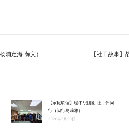
杨浦定海 薛文）
【社工故事】战
未
来
的
文
章：
【家庭联谊】暖冬织团圆 社工伴同
行（闵行葛莉雅）
2026年3月20日