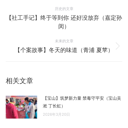
文
历史的文章
章
【社工手记】终于等到你 还好没放弃（嘉定孙
历
闵）
导
史
的
航
未来的文章
文
【个案故事】冬天的味道（青浦 夏苹）
未
章：
来
的
文
相关文章
章：
【宝山】筑梦新力量 禁毒守平安（宝山吴
淞 丁长虹）
2026年3月20日