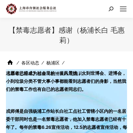
搜
索：
【禁毒志愿者】感谢（杨浦长白 毛惠
莉）
⁄
各区动态
⁄
杨浦区
⁄
志愿者已经成为社会里的一道风景线，大到世博会、进博会，
【禁毒志愿者】感谢（杨浦长白 毛惠莉）
小到垃圾分类不管大事小事都能看到志愿者们的身影，当然我
们的禁毒工作也有自已的志愿者同志们。
戎师傅是自强杨浦工作站长白社工点社工管辖小区内的一名居
委干部同时也是一名禁毒志愿者，他加入禁毒志愿者已经有十
年了。每年的禁毒6.26宣传活动，12.5的志愿者宣传活动，每