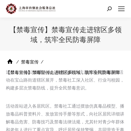
搜
索：
【禁毒宣传】禁毒宣传走进辖区多领
域，筑牢全民防毒屏障
⁄
禁毒宣传
⁄
近日，一场以“健康人生，绿色无毒”为主题的系列禁毒宣传活
【禁毒宣传】禁毒宣传走进辖区多领域，筑牢全民防毒屏障
动在宝山路街道辖区展开，禁毒社工深入社区、行业与校园，
构建多层次禁毒防线，提升全民禁毒意识。
活动首站进入各居民区。禁毒社工通过摆放仿真毒品模型、播
放毒品科普资料片、发放宣传手册等形式，向社区居民详细讲
解毒品危害、防毒技巧及禁毒法律法规，尤其针对青少年群体
和老年人进行了重点宣导，呼吁居民保持警惕，共同营造无毒