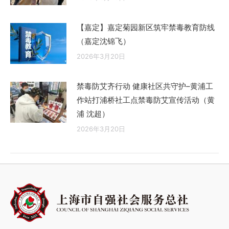
【嘉定】嘉定菊园新区筑牢禁毒教育防线
（嘉定沈锦飞）
2026年3月20日
禁毒防艾齐行动 健康社区共守护–黄浦工
作站打浦桥社工点禁毒防艾宣传活动（黄
浦 沈超）
2026年3月20日