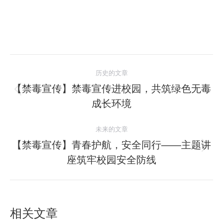
文
历史的文章
章
【禁毒宣传】禁毒宣传进校园，共筑绿色无毒
历
成长环境
导
史
的
航
未来的文章
文
【禁毒宣传】青春护航，安全同行——主题讲
章：
未
座筑牢校园安全防线
来
的
文
章：
相关文章