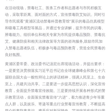
在活动现场，禁毒社工、医务工作者和志愿者与市民积极互
动，采取零距离、面对面的方式，宣传禁毒防艾知识。同时引
导市民观看“黄浦区流动禁毒科普教育馆”展示的毒品仿真模型
和吸毒工具模型等展品，并通过专业讲解，提升市民的识毒、
辨毒能力。组织单位和相关专家为市民提供毒品预防、禁毒抗
艾、健康防疫和相关法律政策等方面的咨询服务,鼓励市民加
入禁毒志愿者队伍，积极参与毒品预防教育，营造全民禁毒的
良好氛围。
黄浦区委常委、政法委书记汤宏出席现场活动，并提出要求：
一是要坚决贯彻落实习近平总书记在全球健康峰会和第七十六
届联合国大会一般性辩论上的讲话精神，强调人民至上、生命
至上，共建共治共享。二是要进一步提高思想认识，深化宣传
教育，全面提升禁毒宣传效能。三是要持续开展各种形式的警
示教育活动，全面落实禁毒宣传“六进”，着力推进青少年等重
点人群，以及娱乐、寄递等重点行业禁毒宣传教育，不断提高
群众拒毒防毒意识。携手应对新冠肺炎、艾滋病等疾病流行带