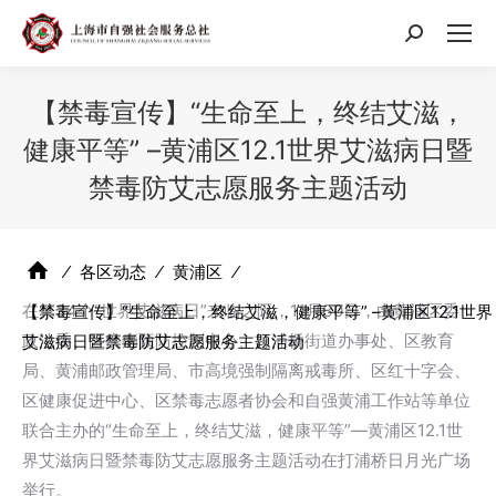
搜
索：
【禁毒宣传】“生命至上，终结艾滋，
健康平等” –黄浦区12.1世界艾滋病日暨
禁毒防艾志愿服务主题活动
⁄
各区动态
⁄
黄浦区
⁄
在第34个“世界艾滋病日”来临之际，11月30日，由黄浦区委
【禁毒宣传】“生命至上，终结艾滋，健康平等” –黄浦区12.1世界
政法委、区疾病预防控制中心、打浦桥街道办事处、区教育
艾滋病日暨禁毒防艾志愿服务主题活动
局、黄浦邮政管理局、市高境强制隔离戒毒所、区红十字会、
区健康促进中心、区禁毒志愿者协会和自强黄浦工作站等单位
联合主办的“生命至上，终结艾滋，健康平等”—黄浦区12.1世
界艾滋病日暨禁毒防艾志愿服务主题活动在打浦桥日月光广场
举行。