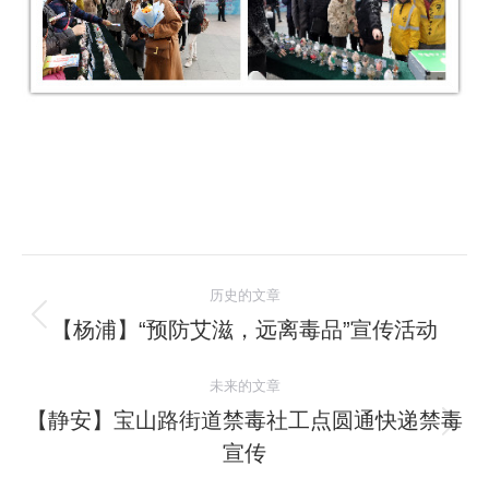
文
历史的文章
章
【杨浦】“预防艾滋，远离毒品”宣传活动
历
史
导
未来的文章
的
航
文
【静安】宝山路街道禁毒社工点圆通快递禁毒
未
章：
宣传
来