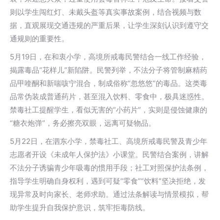
则以学生闯红灯、未戴头盔等真实事故案例，结合视频与数
据，直观展现交通违规的严重后果，让学生深刻认识到遵守交
通规则的重要性。
5月19日，在和衷小学，高境所戒毒民警结合一线工作经验，
揭露毒品“花样儿”新陷阱。民警列举，不法分子将管制麻精药
品甲喹酮和新喘咳宁混合，制成俗称“忽悠悠”的毒品。这类毒
品常伪装成普通药片，甚至混入饮料、零食中，极具迷惑性。
禁毒社工提醒学生，看似无害的“小药片”，实则是侵蚀健康的
“糖衣炮弹”，务必擦亮双眼，远离可疑物品。
5月22日，在泗东小学，禁毒社工、高境所戒毒民警及青少年
志愿者开设《未成年人保护法》小课堂。民警结合案例，讲解
不法分子诱骗青少年吸毒的惯用手段；社工对照保护法条例，
指导学生明确自身权利，遇到可疑“零食”“饮料”坚决拒绝，发
现异常及时向家长、老师求助。通过法条解读与情景模拟，帮
助学生提升自我保护意识，筑牢拒毒防线。