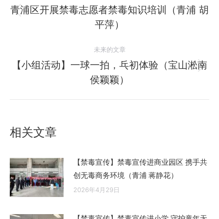
章
青浦区开展禁毒志愿者禁毒知识培训（青浦 胡
历
平萍）
导
史
的
航
未来的文章
文
【小组活动】一球一拍，乓初体验（宝山淞南
章：
未
侯颖颖）
来
的
文
章：
相关文章
【禁毒宣传】禁毒宣传进商业园区 携手共
创无毒商务环境（青浦 蒋静花）
2026年4月29日
【禁毒宣传】禁毒宣传进小学 守护童年无