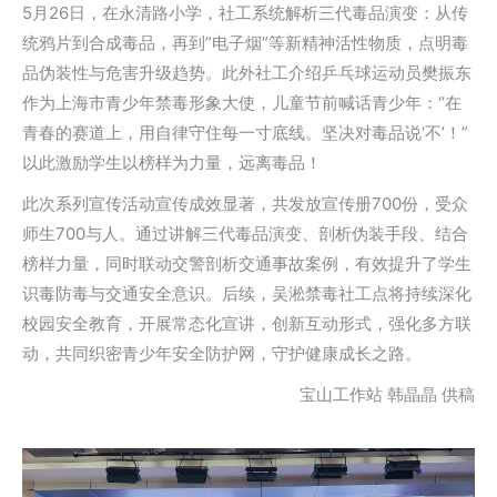
5月26日，在永清路小学，社工系统解析三代毒品演变：从传
统鸦片到合成毒品，再到”电子烟”等新精神活性物质，点明毒
品伪装性与危害升级趋势。此外社工介绍乒乓球运动员樊振东
作为上海市青少年禁毒形象大使，儿童节前喊话青少年：“在
青春的赛道上，用自律守住每一寸底线。坚决对毒品说‘不’！”
以此激励学生以榜样为力量，远离毒品！
此次系列宣传活动宣传成效显著，共发放宣传册700份，受众
师生700与人。通过讲解三代毒品演变、剖析伪装手段、结合
榜样力量，同时联动交警剖析交通事故案例，有效提升了学生
识毒防毒与交通安全意识。后续，吴淞禁毒社工点将持续深化
校园安全教育，开展常态化宣讲，创新互动形式，强化多方联
动，共同织密青少年安全防护网，守护健康成长之路。
宝山工作站 韩晶晶 供稿