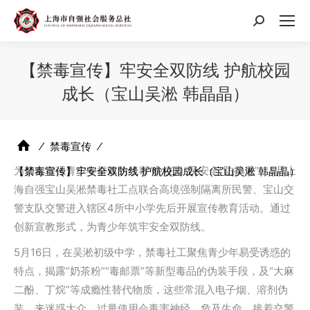
搜
索：
【禁毒宣传】牢安全双防线 护航校园
成长（宝山吴淞 韩晶晶）
⁄
禁毒宣传
⁄
为切实增强青少年群体的禁毒“免疫力”及安全“防护盾”，5月上
【禁毒宣传】牢安全双防线 护航校园成长（宝山吴淞 韩晶晶）
海自强宝山吴淞禁毒社工点联合高境强制隔离所民警、宝山交
警支队交警进入辖区4所中小学先后开展宣传教育活动。通过
创新宣教形式，为青少年筑牢安全双防线。‌
5月16日，在吴淞初级中学，禁毒社工聚焦青少年易受诱惑的
特点，揭露“奶茶粉”“毒邮票”等新型毒品的伪装手段，及“大麻
二酚、丁烷”等成瘾性替代物质，这些常混入电子烟、溶剂伪
装，来迷惑大众，过量使用会毒害神经，危及生命。接着交警