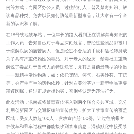
例等方式，向园区办公人员、过往的行人，普及禁毒知识、解
读毒品种类、危害以及如何防范最新型毒品，让大家有一个全
新的认识和了解。
在18号线地铁车站，一位年长的路人看到正在讲解禁毒知识的
工作人员，告知自己对于毒品深刻危害，曾经这些物品都被用
于缓解疾病的痛苦病人，但是经过不合法的手段和途径转身成
为了具有严重依赖性的毒品。对于老人的经历，禁毒社工重新
解说了毒品对于当代人的特殊危害，尤其是目前最新型的物质
——新精神活性物质，如：依托咪酯、笑气、右美沙芬、丁烷
等，会产生严重的药物依赖，针对右美沙芬这一新型物品更要
谨遵医嘱，通过正规途径购买，否则将认定为违法行为。
此次活动，淞南镇将禁毒宣传深入到两个联合公共区域，充分
利用创新园区与交通枢纽的宣传优势，扩大了禁毒宣传的覆盖
区域，受众人数超100人，发放宣传册100份。让过往的乘客
在候车和乘车过程中都能接收到禁毒信息，潜移默化中接受禁