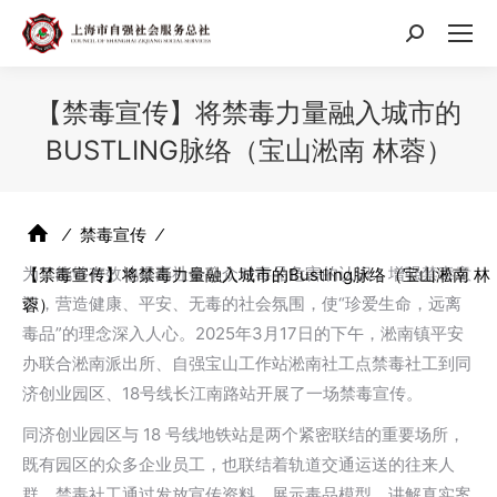
搜
索：
【禁毒宣传】将禁毒力量融入城市的
BUSTLING脉络（宝山淞南 林蓉）
⁄
禁毒宣传
⁄
为了能够有效地提高社会公众对毒品危害的认识，增强禁毒意
【禁毒宣传】将禁毒力量融入城市的Bustling脉络（宝山淞南 林
识，营造健康、平安、无毒的社会氛围，使“珍爱生命，远离
蓉）
毒品”的理念深入人心。2025年3月17日的下午，淞南镇平安
办联合淞南派出所、自强宝山工作站淞南社工点禁毒社工到同
济创业园区、18号线长江南路站开展了一场禁毒宣传。
同济创业园区与 18 号线地铁站是两个紧密联结的重要场所，
既有园区的众多企业员工，也联结着轨道交通运送的往来人
群，禁毒社工通过发放宣传资料、展示毒品模型、讲解真实案