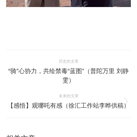
文
历史的文章
章
“骑”心协力，共绘禁毒“蓝图”（普陀万里 刘静
历
雯）
导
史
的
航
未来的文章
文
【感悟】观哪吒有感（徐汇工作站李晔供稿）
未
章：
来
的
文