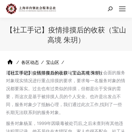
搜
索：
【社工手记】疫情排摸后的收获（宝山
高境 朱玥）
⁄
各区动态
⁄
宝山区
⁄
新冠疫情期间，区禁毒办和工作站下达了对所有社会面的服务
【社工手记】疫情排摸后的收获（宝山高境 朱玥）
对象现实情况进行重点排摸的要求，要求每一名服务对象的情
况都要落实。过去也有过类似的排摸，但都是出于安保的需
要，而这次是基于被排摸人员的个人安全。也许是出发点不
同，服务对象少了抵触心理，我们通过此次工作,找到了一些
长期无法联系到的服务对象。
服务对象杨某，1999年因吸毒被处罚后,之后未查到有其他违
法犯罪记录，他不居住在本辖区内，家人也很不配合。社工从