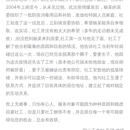
2004年上岗至今，从未见过他。此次疫情爆发后，杨某的居
委组织了一批防疫消毒用品和补助，发放给特困人员家庭。社
工知道了这一信息后，立刻请居委协助，希望杨某能亲自来领
取。说实话，社工并没有抱太大的希望（多年的走访都未见成
效）,但没想到杨某来到居委,社工第一次与他见了面。社工了
解了他当初吸毒的原因和目前的情况。他告诉社工当初年轻就
碰过这么一次，现在已经完全脱离那个圈子，娶妻生子。他因
为这次疫情还失去了工作（原本他公司就未给他加金，现在倒
闭被辞退），妻子又被确诊出患有癌症。社工安抚他的低落情
绪，并表示可以提供一些就业、补助等信息。他与社工互通了
联系方式，并提供了目前具体的居住地址，建立起了相对稳定
的互动关系。
世上无难事，只怕有心人。服务对象可能因为种种原因和顾虑
回避社工，但是只要社工锲而不舍，并且抓住每一个有可能获
得信息的机会，总会有收获。