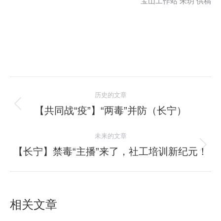
宝山工作站 朱玥 供稿
文
历史的文章
章
【共同战“疫”】“两毒”并防（长宁）
历
史
导
未来的文章
的
航
文
【长宁】禁毒“主播”来了，社工培训新纪元！
未
章：
来
的
文
相关文章
章：