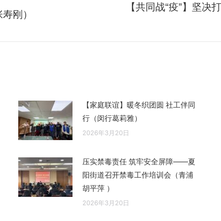
【共同战“疫”】坚决
张寿刚）
未
来
的
文
章：
【家庭联谊】暖冬织团圆 社工伴同
行（闵行葛莉雅）
2026年3月20日
压实禁毒责任 筑牢安全屏障——夏
阳街道召开禁毒工作培训会（青浦
胡平萍 ）
2026年3月20日