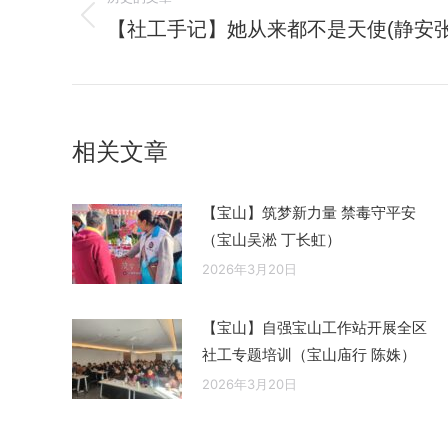
章
【社工手记】她从来都不是天使(静安
历
导
史
的
航
文
章：
相关文章
【宝山】筑梦新力量 禁毒守平安
（宝山吴淞 丁长虹）
2026年3月20日
【宝山】自强宝山工作站开展全区
社工专题培训（宝山庙行 陈姝）
2026年3月20日