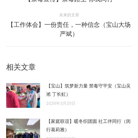
史
导
未来的文章
的
航
文
【工作体会】一份责任，一种信念（宝山大场
未
章：
严斌）
来
的
文
章：
相关文章
【宝山】筑梦新力量 禁毒守平安（宝山吴
淞 丁长虹）
2026年3月20日
【家庭联谊】暖冬织团圆 社工伴同行（闵
行葛莉雅）