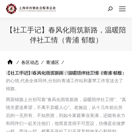
搜
索：
【社工手记】春风化雨筑新路，温暖陪
伴社工情（青浦 郁馥）
⁄
各区动态
⁄
青浦区
⁄
近日,自强青浦工作站五星级同伴辅导员老施怀着喜悦和感恩
【社工手记】春风化雨筑新路，温暖陪伴社工情（青浦 郁馥）
的心情,代表全体同伴,分别向青浦工作站和夏苹工作室送去了
锦旗。
两面锦旗上分别写着“春风化雨筑新路，温暖陪伴社工情”、“真
情关爱送希望，不离不弃暖人心”。老施说，从十几年前出所
后的一无所有、不知所措，到如今家庭事业美满，还能有余力
和同伴们一起关注他们，他简直觉得不可思议，仿佛是在做梦
一样。而这一切，都离不开社工们不厌其烦地关心和鼓励。