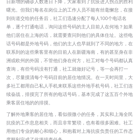
日新增的确诊人数逐日下降，大家看到了抗疫进入拐点的胜利
曙光。但我们每名在岗位上的工作人员不能有丝毫懈怠，在接
到街道交给的任务后，社工们迅速分配了每人100个电话名
单，逐个打通电话，询问这些号码的主人目前人在何地？如果
他们居住在上海的话，就需要查问到他们的具体住址。这些电
话号码都是外地号码，他们的主人也早就到了不同的地方，在
联系到的这些乘客里有的目前人在新疆海南，有的甚至身在非
洲或欧州的外国，不管他们身在何方，社工对每个号码都认真
查询，有些号码没有打通，社工就做好记号，等一会再打一
次，尽量摸清每个号码目前的居住地情况。在一天时间里，大
多社工都用自己私人手机来联系这些外地手机号码，社工们连
续奋战，排摸完了所有的电话号码，基本完成了这五百个外地
乘客居住地的的排摸。
了解外地乘客的居住地，看似很微小的任务，其实和上海全民
抗疫的工作息息相关，而且非常繁琐，也有着很多困难。社工
用他们专业的耐心和细心，和抱着对上海抗疫负责任的工作态
度顺利完成了此项排查任务。