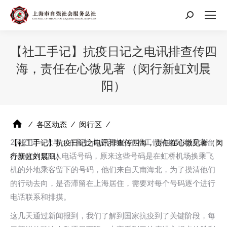
搜
索：
【社工手记】抗疫日记之电讯排查传四
海，责任在心微见著（闵行新虹刘晨
阳）
⁄
各区动态
⁄
闵行区
⁄
2月21日一大早，在新虹点坚守岗位的社工们就收到街道综治
【社工手记】抗疫日记之电讯排查传四海，责任在心微见著（闵
办发来的500人电话号码，原来这些号码是在虹桥机场换乘飞
行新虹刘晨阳）
机的外地乘客留下的号码，他们来自天南海北，为了摸清他们
的行动去向，是否滞留在上海居住，需要对每个号码逐个进行
电话联系和排摸。
这几天通过新闻报到，我们了解到国家抗疫到了关键阶段，每