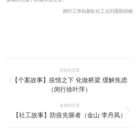
闵行工作站新虹社工点刘晨阳供稿
文
历史的文章
章
【个案故事】疫情之下 化做桥梁 缓解焦虑
历
（闵行徐叶萍）
导
史
的
航
未来的文章
文
【社工故事】防疫先驱者（金山 李丹凤）
未
章：
来
的