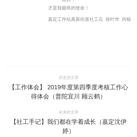
才是我最终的使命！
嘉定工作站真新街道社工点 徐叶华 供稿
文
历史的文章
章
【工作体会】 2019年度第四季度考核工作心
历
得体会（普陀宜川 顾云鹤）
导
史
的
航
未来的文章
文
【社工手记】我们都在学着成长（嘉定沈伊
章：
未
婷）
来