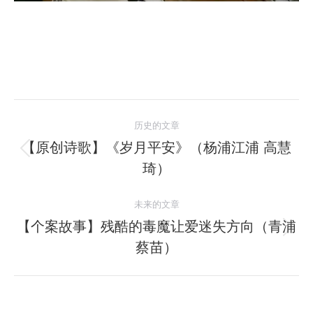
文
历史的文章
章
【原创诗歌】《岁月平安》（杨浦江浦 高慧
历
琦）
导
史
的
航
未来的文章
文
【个案故事】残酷的毒魔让爱迷失方向（青浦
章：
未
蔡苗）
来
的
文
章：