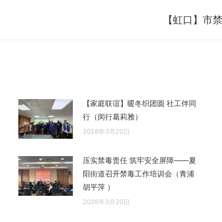
【虹口】市
未
来
的
文
章：
【家庭联谊】暖冬织团圆 社工伴同
行（闵行葛莉雅）
2026年3月20日
压实禁毒责任 筑牢安全屏障——夏
阳街道召开禁毒工作培训会（青浦
胡平萍 ）
2026年3月20日