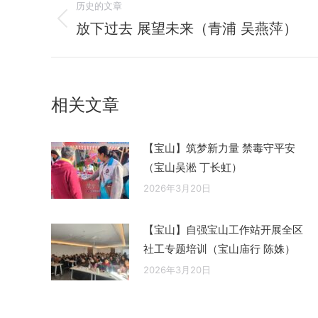
历史的文章
章
放下过去 展望未来（青浦 吴燕萍）
历
史
导
的
航
文
相关文章
章：
【宝山】筑梦新力量 禁毒守平安
（宝山吴淞 丁长虹）
2026年3月20日
【宝山】自强宝山工作站开展全区
社工专题培训（宝山庙行 陈姝）
2026年3月20日