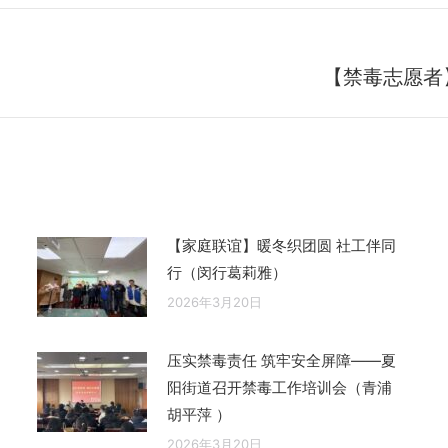
【禁毒志愿者
未
来
的
文
章：
【家庭联谊】暖冬织团圆 社工伴同
行（闵行葛莉雅）
2026年3月20日
压实禁毒责任 筑牢安全屏障——夏
阳街道召开禁毒工作培训会（青浦
胡平萍 ）
2026年3月20日