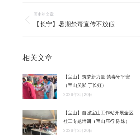
文
历史的文章
章
【长宁】暑期禁毒宣传不放假
历
史
导
的
航
文
相关文章
章：
【宝山】筑梦新力量 禁毒守平安
（宝山吴淞 丁长虹）
2026年3月20日
【宝山】自强宝山工作站开展全区
社工专题培训（宝山庙行 陈姝）
2026年3月20日