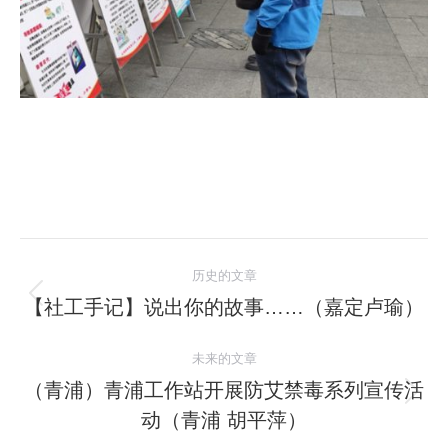
文
历史的文章
章
【社工手记】说出你的故事……（嘉定卢瑜）
历
史
导
未来的文章
的
航
文
（青浦）青浦工作站开展防艾禁毒系列宣传活
未
章：
动（青浦 胡平萍）
来