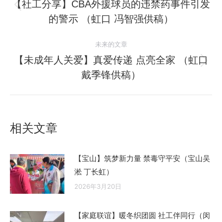
章
【社工分享】CBA外援球员的违禁药事件引发
历
的警示 （虹口 冯智强供稿）
导
史
的
航
未来的文章
文
【未成年人关爱】真爱传递 点亮全家 （虹口
章：
未
戴季锋供稿）
来
的
文
章：
相关文章
【宝山】筑梦新力量 禁毒守平安（宝山吴
淞 丁长虹）
2026年3月20日
【家庭联谊】暖冬织团圆 社工伴同行（闵