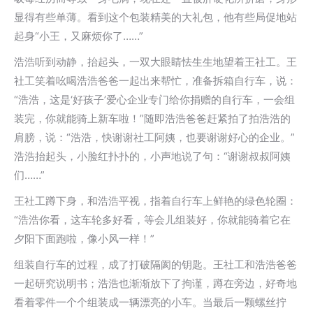
显得有些单薄。看到这个包装精美的大礼包，他有些局促地站
起身“小王，又麻烦你了……”
浩浩听到动静，抬起头，一双大眼睛怯生生地望着王社工。王
社工笑着吆喝浩浩爸爸一起出来帮忙，准备拆箱自行车，说：
“浩浩，这是‘好孩子’爱心企业专门给你捐赠的自行车，一会组
装完，你就能骑上新车啦！”随即浩浩爸爸赶紧拍了拍浩浩的
肩膀，说：“浩浩，快谢谢社工阿姨，也要谢谢好心的企业。”
浩浩抬起头，小脸红扑扑的，小声地说了句：“谢谢叔叔阿姨
们……”
王社工蹲下身，和浩浩平视，指着自行车上鲜艳的绿色轮圈：
“浩浩你看，这车轮多好看，等会儿组装好，你就能骑着它在
夕阳下面跑啦，像小风一样！”
组装自行车的过程，成了打破隔阂的钥匙。王社工和浩浩爸爸
一起研究说明书；浩浩也渐渐放下了拘谨，蹲在旁边，好奇地
看着零件一个个组装成一辆漂亮的小车。当最后一颗螺丝拧