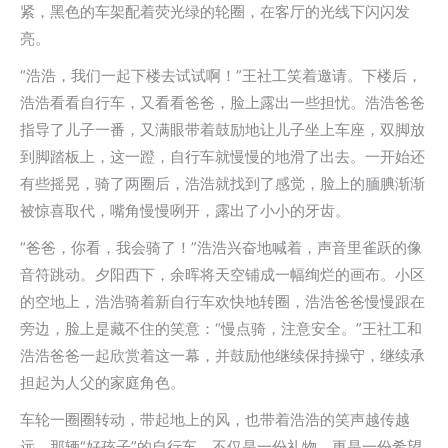
紧，黑色的车架配着荧光绿的轮圈，在客厅的光线下闪闪发
亮。
“浩浩，我们一起下楼去试试啊！”王社工笑着邀请。下楼后，
浩浩看看自行车，又看看爸爸，脸上露出一些担忧。浩浩爸爸
指导了儿子一番，又满眼带着鼓励地让儿子坐上车座，双脚放
到脚踏板上，这一蹬，自行车就慢慢的地滑了出去。一开始还
有些摇晃，骑了两圈后，浩浩就找到了感觉，脸上的腼腆渐渐
被惊喜取代，嘴角慢慢咧开，露出了小小的牙齿。
“爸爸，你看，我会骑了！”浩浩兴奋地喊着，声音里雀跃的像
音符跳动。夕阳西下，余晖将天空铺成一幅绚烂的画布。小区
的空地上，浩浩骑着新自行车欢快地转圈，浩浩爸爸慢慢跟在
旁边，脸上是藏不住的笑意：“慢点骑，注意安全。”王社工和
浩浩爸爸一起欣赏着这一幕，并鼓励他继续保持操守，继续承
担起为人父的家庭角色。
车轮一圈圈转动，带起地上的风，也带着浩浩的笑声越传越
远。那辆“好孩子”的自行车，不仅是一份礼物，更是一份希望