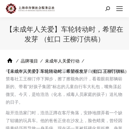
搜
索：
【未成年人关爱】车轮转动时，希望在
发芽 （虹口 王柳汀供稿）
⁄
品牌项目
⁄
未成年人关爱行动
⁄
午后的夕阳把小区的道路染成温暖的橘色，自强虹口江湾镇的
【未成年人关爱】车轮转动时，希望在发芽 （虹口 王柳汀供稿）
禁毒社工王柳汀停下脚步，擦了擦额角的汗，看着眼前那辆崭
新的、带着“好孩子集团”标志的儿童自行车大礼包，嘴角漾起
微笑。今天，是给浩浩（化名，戒毒人员家庭的孩子）送礼物
的日子。
敲开浩浩家门时，浩浩正蹲在客厅角落，安静地摆弄着一个缺
了轱辘的玩具车。他的爸爸正坐在沙发上，脸色蜡黄，曾经因
吸毒经历而导致一身毛病，现在还一直被肝硬化所折磨，身形