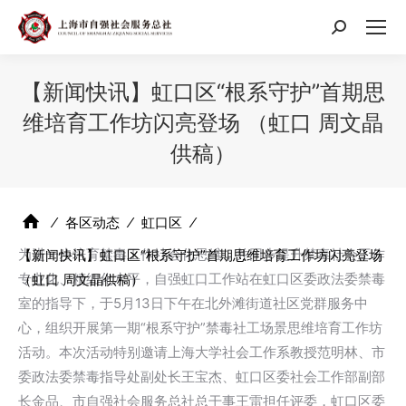
搜
索：
【新闻快讯】虹口区“根系守护”首期思
维培育工作坊闪亮登场 （虹口 周文晶
供稿）
⁄
各区动态
⁄
虹口区
⁄
为进一步培育禁毒工作社会化思维，并同步提升禁毒社会工作
【新闻快讯】虹口区“根系守护”首期思维培育工作坊闪亮登场
专业化、精细化水平，自强虹口工作站在虹口区委政法委禁毒
（虹口 周文晶供稿）
室的指导下，于5月13日下午在北外滩街道社区党群服务中
心，组织开展第一期“根系守护”禁毒社工场景思维培育工作坊
活动。本次活动特别邀请上海大学社会工作系教授范明林、市
委政法委禁毒指导处副处长王宝杰、虹口区委社会工作部副部
长金品、市自强社会服务总社总干事王雷担任评委，虹口区委