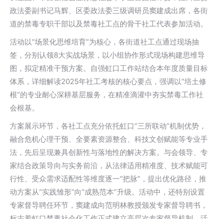
政法委副书记马辉、区委政法委三级调研员窦建成出席，各街
道的禁毒专职干部以及禁毒社工点的骨干社工代表参加活动。
活动以“场景化思维培育”为核心，各街道社工点通过现场抽
签，分别认领8大实战场景，以小组协作形式现场构建思维导
图，拟定精准干预方案。自强虹口工作站结合本年度质量目标
体系，详细解读2025年社工考核的核心要点，强调以“培土修
根”的专业耐心深耕基层服务，在精准滴灌中夯实禁毒工作社
会根基。
方案展示环节，各社工点充分依托虹口“三所联动”机制优势，
融合危机心理干预、全要素资源整合、科技文创赋能等专业手
法，先后呈现兼具创新性与落地性的解决方案。与会领导、专
家结合政策导向与实务前沿，从法律适用精准度、技术赋能可
行性、受众需求适配性等维度逐一“把脉”，提出优化路径，推
动方案从“实践雏形”向“成熟范本”升级。活动中，还特别设置
专家督导聘任环节，窦建成向范明林教授颁发专家督导聘书，
标志着虹口禁毒社会化工作正式建立高层次专家督导机制。活