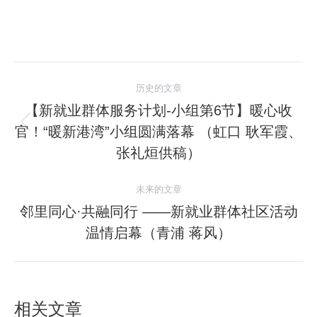
文
历史的文章
章
【新就业群体服务计划-小组第6节】暖心收
官！“暖新港湾”小组圆满落幕 （虹口 耿军霞、
历
导
史
张礼烜供稿）
航
的
文
未来的文章
章：
邻里同心·共融同行 ——新就业群体社区活动
未
温情启幕（青浦 蒋风）
来
的
文
章：
相关文章