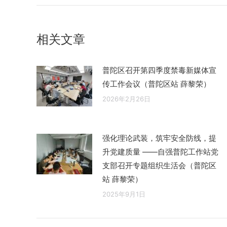
导
的
航
文
相关文章
章：
普陀区召开第四季度禁毒新媒体宣
传工作会议（普陀区站 薛黎荣）
2026年2月26日
强化理论武装，筑牢安全防线，提
升党建质量 ——自强普陀工作站党
支部召开专题组织生活会（普陀区
站 薛黎荣）
2025年9月1日