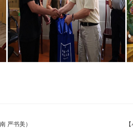
南 严书美）
【
未
来