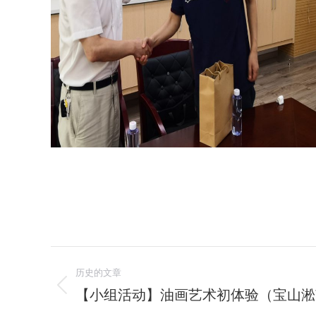
文
历史的文章
章
【小组活动】油画艺术初体验（宝山淞
历
史