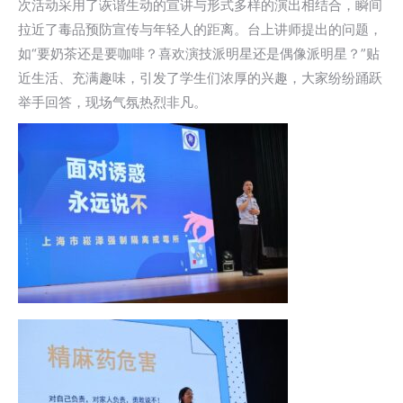
次活动采用了诙谐生动的宣讲与形式多样的演出相结合，瞬间
拉近了毒品预防宣传与年轻人的距离。台上讲师提出的问题，
如“要奶茶还是要咖啡？喜欢演技派明星还是偶像派明星？”贴
近生活、充满趣味，引发了学生们浓厚的兴趣，大家纷纷踊跃
举手回答，现场气氛热烈非凡。