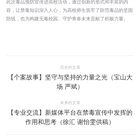
此次毒品预防宣传进高校活动，通过创新的形式和丰富的内
容，让禁毒知识深入人心，为高校师生筑牢了防范毒品的坚固
防线，也为构建无毒校园、守护青春未来贡献了积极力量。
文
历史的文章
章
【个案故事】坚守与坚持的力量之光（宝山大
历
场 严斌）
导
史
的
航
未来的文章
文
【专业交流】新媒体平台在禁毒宣传中发挥的
章：
未
作用和思考（徐汇 谢怡雯供稿）
来
的