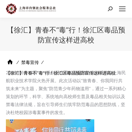
搜
索：
【徐汇】青春不“毒”行！徐汇区毒品预
防宣传这样进高校
⁄
禁毒宣传
⁄
2025年6月13日，一场别开生面的毒品预防宣传活动在上海民
【徐汇】青春不“毒”行！徐汇区毒品预防宣传这样进高校
航职业技术学院火热开展。此次活动以“致青春、你我同行共
筑未来”为主题，聚焦“防范青少年药物滥用”，通过一系列精心
策划的环节，科学、系统地向高校师生普及毒品相关知识以及
禁毒法律法规，旨在引导师生们筑牢防范毒品的思想防线，坚
决杜绝校园涉毒案事件的发生。