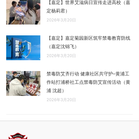
【嘉定】世界艾滋病日宣传走进高校（嘉
定杨莉君）
2026年3月20日
【嘉定】嘉定菊园新区筑牢禁毒教育防线
（嘉定沈锦飞）
2026年3月20日
禁毒防艾齐行动 健康社区共守护–黄浦工
作站打浦桥社工点禁毒防艾宣传活动（黄
浦 沈超）
2026年3月20日