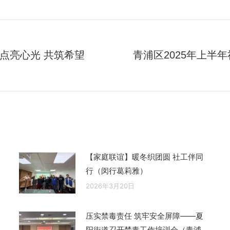
点亮心光 共筑希望
青浦区2025年上半
未
来
的
文
章：
【家庭联谊】暖冬织团圆 社工伴同
行（闵行葛莉雅）
2026年3月20日
压实禁毒责任 筑牢安全屏障——夏
阳街道召开禁毒工作培训会（青浦