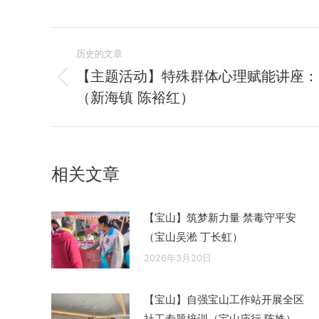
文
历史的文章
章
【主题活动】特殊群体心理赋能讲座：
历
（新海镇 陈裕红）
导
史
的
航
文
章：
相关文章
【宝山】筑梦新力量 禁毒守平安
（宝山吴淞 丁长虹）
2026年3月20日
【宝山】自强宝山工作站开展全区
社工专题培训（宝山庙行 陈姝）