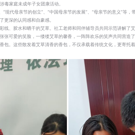
爱涉毒家庭未成年子女团康活动。
、“现代母亲节的创立”、“中国母亲节的发展”、“母亲节的意义”等
了更深的认同感和自豪感。
彩线、胶水和晒干的艾草。社工老师和同伴辅导员共同示范讲解了
张张可爱的笑脸，一缕缕艾草的馨香，一阵阵欢乐的笑声共同营造
香包。这些散发着艾草清香的香包，不仅承载着传统文化，更寄托