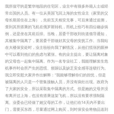
我所值守的是繁华地段的住宅区，业主中有很多外籍人士或经
常出国的人员。有一位从美国飞回上海的女性业主（家里的父
母长期居住在上海），先前五天相安无事，可后来通过追溯，
查到其所搭乘的飞机在俄罗斯转机，而机上恰巧有四位确诊病
例，还是坐在其前后排。当晚，居委干部收到街道领导通知，
其被集中隔离了，要居委干部做好其父母的安抚工作。当我站
在大楼保安处时，业主纷纷向我了解情况，从他们慌张的眼神
中可以看到他们的焦虑与紧张。有的业主提出，要让隔离对象
的父母也一起集中隔离。作为一名专业社工，我能理解发生危
机事件时会所产生的恐慌、烦躁以及缺乏安全感等连锁行为。
我立即安慰大家并作出解释：“我能够理解你们的担忧，但是
被隔离的人只是一个密集接触人员，并没有病灶出现。政府为
了大家的安全，所以采取集中隔离的方式。但是她的父母并没
有离开过上海，也没有搭乘这架飞机，所以没有要求强制隔
离。业委会已经做了她父母的工作，让他们在14天内不要出
门，需要买东西，尽量通过网上购买，到时保安会将物品送到