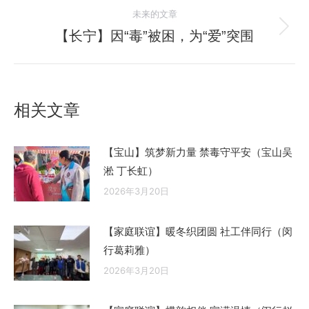
的
航
未来的文章
文
【长宁】因“毒”被困，为“爱”突围
未
章：
来
的
文
相关文章
章：
【宝山】筑梦新力量 禁毒守平安（宝山吴
淞 丁长虹）
2026年3月20日
【家庭联谊】暖冬织团圆 社工伴同行（闵
行葛莉雅）
2026年3月20日