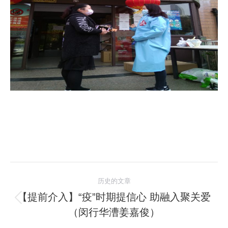
文
历史的文章
章
【提前介入】“疫”时期提信心 助融入聚关爱
历
（闵行华漕姜嘉俊）
导
史