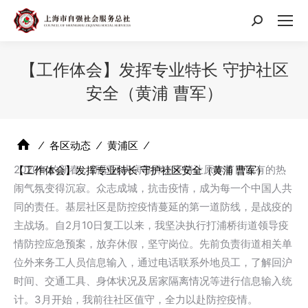
搜
索：
【工作体会】发挥专业特长 守护社区
安全（黄浦 曹军）
⁄
各区动态
⁄
黄浦区
⁄
2020年的新春，新型冠状病毒肺炎疫情让原本节日该有的热
【工作体会】发挥专业特长 守护社区安全（黄浦 曹军）
闹气氛变得沉寂。众志成城，抗击疫情，成为每一个中国人共
同的责任。基层社区是防控疫情蔓延的第一道防线，是战疫的
主战场。自2月10日复工以来，我坚决执行打浦桥街道领导疫
情防控应急预案，放弃休假，坚守岗位。先前负责街道相关单
位外来务工人员信息输入，通过电话联系外地员工，了解回沪
时间、交通工具、身体状况及居家隔离情况等进行信息输入统
计。3月开始，我前往社区值守，全力以赴防控疫情。