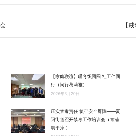
会
【戒
未
来
的
文
章：
【家庭联谊】暖冬织团圆 社工伴同
行（闵行葛莉雅）
2026年3月20日
压实禁毒责任 筑牢安全屏障——夏
阳街道召开禁毒工作培训会（青浦
胡平萍 ）