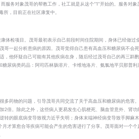
。而服务对象茂哥的帮教工作，社工就是从这个“1”开始的。服务对
戒毒所，目前正在社区康复中。
V健康体检项目。茂哥最初表示自己前段时间住院期间，身体已经做过
茂哥一起分析患病的原因。茂哥觉得自己患有高血压和糖尿病不会
适，他怀疑自己可能有其他疾病在身，随后经过茂哥自己的再三斟
和糖尿病类药品：阿司匹林肠溶片、卡维地洛片、氨氯地平贝那普利
很多药物的问题，引导茂哥共同交流了关于高血压和糖尿病的危害
加2倍。除此之外，这些病人更易发生心肌梗死、脑血管意外、肾功
逆转的眼底病变导致视力近乎失明；身体末端神经病变导致手脚麻
个月才算愈合等疾病可能会产生的危害进行了分享。茂哥面对一个个
。