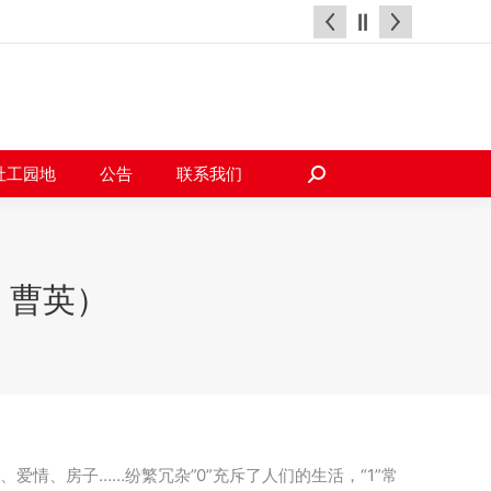
天地
社工园地
公告
联系我们
搜
索：
社工园地
公告
联系我们
搜
索：
 曹英）
庭、爱情、房子……纷繁冗杂”0”充斥了人们的生活，“1”常