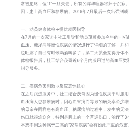
常被忽略，但“1”一旦失去，所有的浮华喧器将归于沉寂
因，患上高血压和糖尿病。2018年7月最后一次出强制
一、动员健康体检→提供就医指导
在7月的一次家访中社工引导和动员茂哥参加今年的HI
血压、糖尿病等慢性疾病的情况进行了详细的了解，并和
也吐露了自己有时候喝酒喝多了，第二天就会觉得身体不
体检报告后，社工结合茂哥近6个月内服用过的高血压类
指导服务。
二、疾病危害刺激→反应震惊担心
在之后跟进服务中，社工结合茂哥因为慢性疾病平时服用
血压病人患糖尿病时，因心血管病而导致的病死率至少增
的母亲在同样患有高血压、糖尿病的过程中，发生的无法
伤口就很难愈合，特别是脚上的一个普通伤口，治疗了8
本想不到这种属于三高的“家常疾病”会有如此严重的危害