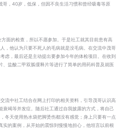
象茂哥，40岁，低保，但因不良生活习惯和曾经吸毒等原
全方面的检查，所以不愿参加。于是社工就其目前患有高
死人，他认为只要不死人的毛病就是没毛病。在交流中茂哥
酌考虑，最后还是主动提出要参加今年的体检项目。在收到
片、盐酸二甲双胍缓释片等进行了简单的用药科普及就医
。交流中社工结合在网上打印的相关资料，引导茂哥认识高
能衰竭等并发症。随后社工通过自我披露的方式，将自己
木，冬天使用热水袋把脚烫伤都没有感觉；身上只要有一点
真实的案例，从开始的震惊到慢慢地担心，他坦言以前根