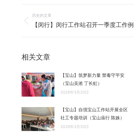
文
历史的文章
章
【闵行】闵行工作站召开一季度工作例
历
史
导
的
航
文
相关文章
章：
【宝山】筑梦新力量 禁毒守平安
（宝山吴淞 丁长虹）
2026年3月20日
【宝山】自强宝山工作站开展全区
社工专题培训（宝山庙行 陈姝）
2026年3月20日