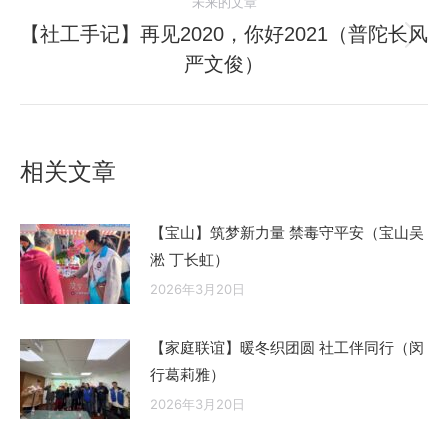
航
未来的文章
文
【社工手记】再见2020，你好2021（普陀长风
章：
未
严文俊）
来
的
文
章：
相关文章
【宝山】筑梦新力量 禁毒守平安（宝山吴
淞 丁长虹）
2026年3月20日
【家庭联谊】暖冬织团圆 社工伴同行（闵
行葛莉雅）
2026年3月20日