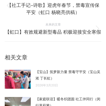
章
【社工手记–诗歌】迎虎年春节，禁毒宣传保
历
平安（虹口 杨晓亮供稿）
导
史
的
航
未来的文章
文
【虹口】有效规避新型毒品 积极迎接安全寒假
未
章：
来
的
文
相关文章
章：
【宝山】筑梦新力量 禁毒守平安（宝山吴
淞 丁长虹）
2026年3月20日
【家庭联谊】暖冬织团圆 社工伴同行（闵
行葛莉雅）