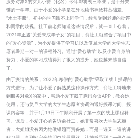
服务对象X的女儿小爱（化名）今年即将初三毕业，是十分关
键的一学年。由于小爱的小学是在外地读书导致其基础差、
“水土不服”、初中的学习跟不上同学们，经常受到老师的批评
和同学的歧视。社工俞老师知道这些情况后，就一直上心着，
2021年正遇“关爱未成年子女”的项目，俞社工就整合了项目中
的“爱心资源”，为小爱提供了学习机以及复旦大学的大学生志
愿者暑期一对一的课程补习。通过“爱心助学”以及小爱自身的
努力，小爱的学习成绩得到了很大的提升，她也越来越自信
了。
由于疫情的关系，2022年寒假的“爱心助学”采取了线上授课的
方式进行。为了让小爱了解熟悉这种操作方式，俞社工特地来
到服务对象X的家中，帮助小爱下载了腾讯会议APP，教会她
使用，还与复旦大学的大学生志愿者协调沟通好授课时间、授
课内容等，并于1月19日下午顺利开展了第一次的线上课程补
习。课后，小爱开心的告诉俞社工，她非常喜欢大学生志愿
者，大姐姐没有因为她做错题而责备她，而是一遍又一遍的讲
解习题，直到她完全搞明白答题思路，让她感受到了一份久违