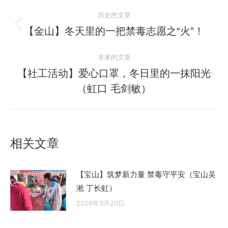
文
历史的文章
章
【金山】冬天里的一把禁毒志愿之“火”！
历
史
导
未来的文章
的
航
文
【社工活动】爱心口罩，冬日里的一抹阳光
未
章：
（虹口 毛剑敏）
来
的
文
章：
相关文章
【宝山】筑梦新力量 禁毒守平安（宝山吴
淞 丁长虹）
2026年3月20日