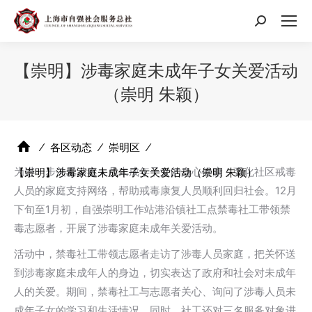
搜
索：
【崇明】涉毒家庭未成年子女关爱活动
（崇明 朱颖）
⁄
各区动态
⁄
崇明区
⁄
为进一步关爱涉毒人员未成年子女的身心健康，强化社区戒毒
【崇明】涉毒家庭未成年子女关爱活动（崇明 朱颖）
人员的家庭支持网络，帮助戒毒康复人员顺利回归社会。12月
下旬至1月初，自强崇明工作站港沿镇社工点禁毒社工带领禁
毒志愿者，开展了涉毒家庭未成年关爱活动。
活动中，禁毒社工带领志愿者走访了涉毒人员家庭，把关怀送
到涉毒家庭未成年人的身边，切实表达了政府和社会对未成年
人的关爱。期间，禁毒社工与志愿者关心、询问了涉毒人员未
成年子女的学习和生活情况。同时，社工还对三名服务对象进