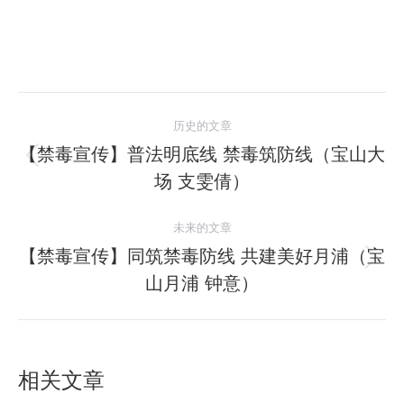
文
历史的文章
章
【禁毒宣传】普法明底线 禁毒筑防线（宝山大
历
场 支雯倩）
导
史
的
航
未来的文章
文
【禁毒宣传】同筑禁毒防线 共建美好月浦（宝
章：
未
山月浦 钟意）
来
的
文
章：
相关文章