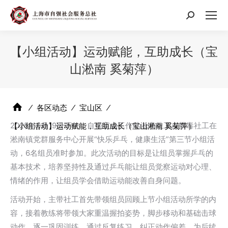
搜
索：
【小组活动】运动赋能，互助成长（宝
山淞南 奚菊萍）
⁄
各区动态
⁄
宝山区
⁄
2025年6月19日下午，自强宝山工作站淞南社工点禁毒社工在
【小组活动】运动赋能，互助成长（宝山淞南 奚菊萍）
淞南镇党群服务中心开展“快乐乒乓，健康生活”第三节小组活
动，6名组员准时参加。此次活动的目标是让组员掌握乒乓的
基本技术，培养坚持性及通过乒乓能让组员觉察运动对心理、
情绪的作用，让组员学会借助运动能改善自身问题。
活动开始，主带社工首先带领组员回顾上节小组活动所学的内
容，接着教练将带领大家重温握拍姿势，脚步移动和基础击球
动作，逐一巩固训练，通过反复练习，纠正动作偏差，为后续