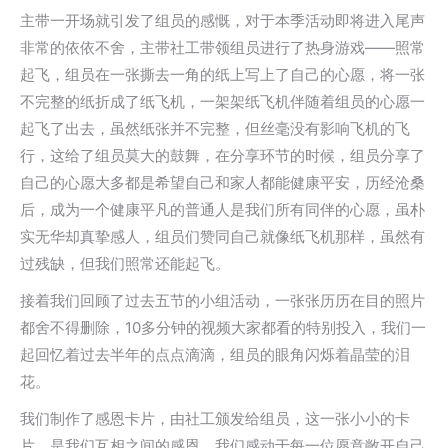
主带一开场就引发了组员的感慨，对于本季活动即将进入尾声
非常的依依不舍，主带社工带领组员进行了热身游戏——照常
起飞，组员在一张撕去一角的纸上写上了自己的心愿，将一张
不完整的纸折成了纸飞机，一架架纸飞机伴随着组员的心愿一
起飞了出去，虽然纸张并不完整，但丝毫没有影响飞机的飞
行，这给了组员莫大的鼓舞，在分享环节的时候，组员分享了
自己的心愿大多都是希望自己和家人都能健康平安，历经沧桑
后，成为一个健康平凡的普通人是我们所有同伴的心愿，虽朴
实无华却真挚感人，组员们赞同自己就像纸飞机那样，虽然有
过残缺，但我们照常还能起飞。
接着我们回顾了过去五节的小组活动，一张张历历在目的照片
都舍不得删除，10多分钟的视频大家都看的特别投入，我们一
起回忆着过去半年的点点滴滴，组员的眼角闪烁着晶莹的泪
花。
我们制作了感恩卡片，由社工颁发给组员，这一张小小的卡
片，是我们互相之间的感恩，我们感动于每一位愿意敞开自己