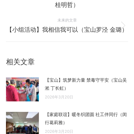
历
桂明哲）
导
史
的
航
未来的文章
文
【小组活动】我相信我可以（宝山罗泾 金璐）
未
章：
来
的
文
相关文章
章：
【宝山】筑梦新力量 禁毒守平安（宝山吴
淞 丁长虹）
2026年3月20日
【家庭联谊】暖冬织团圆 社工伴同行（闵
行葛莉雅）
2026年3月20日