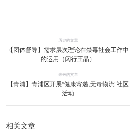
文
历史的文章
章
【团体督导】需求层次理论在禁毒社会工作中
历
的运用（闵行王晶）
导
史
的
航
未来的文章
文
【青浦】青浦区开展“健康寄递,无毒物流”社区
章：
未
活动
来
的
文
章：
相关文章