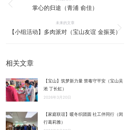
章
掌心的归途（青浦 俞佳）
历
史
导
未来的文章
的
航
文
【小组活动】多肉派对（宝山友谊 金振英）
未
章：
来
的
文
相关文章
章：
【宝山】筑梦新力量 禁毒守平安（宝山吴
淞 丁长虹）
2026年3月20日
【家庭联谊】暖冬织团圆 社工伴同行（闵
行葛莉雅）