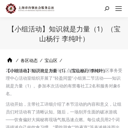
搜
索：
【小组活动】知识就是力量（1）（宝
山杨行 李纯叶）
⁄
各区动态
⁄
宝山区
⁄
2025年6月20日下午，杨行社工点禁毒社工在杨行社区事务受
【小组活动】知识就是力量（1）（宝山杨行 李纯叶）
理中心活动室组织开展了“轻盈同盟”小组第二节活动——知识
就是力量（1）。参加本次活动的有禁毒社工2名和服务对象6
名。
活动开始，主带社工详细介绍了本节活动的内容和意义，让组
员们对活动有了清晰认知。随后，一场别开生面的破冰游戏
——饮食偏好大揭秘将现场气氛迅速点燃。每位成员用2个词
语描述自己的饮食习惯，“爱吃甜食”“吃夜宵”等表述接连而出