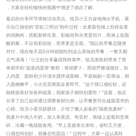
，大家在轻松愉快的氛围中增进了彼此了解。
最后的分享环节堪称活动亮点。组员小王兴奋地掏出手机，展
示自己独创的“彩虹三明治”制作过程：全麦面包铺上煎得金黄
的鸡胸肉，搭配新鲜生菜、彩椒丝和水煮蛋切片，再淋上低脂
酸奶酱，不仅色彩缤纷，营养更是全面。“我以前早餐总随便
对付，现在每天花5分钟就能吃到这么美味的早餐，一整天都
元气满满！”小王的分享赢得阵阵掌声。组员老陈则带来了简
单易学的“蔬菜鸡蛋饼”教程：将胡萝卜、西葫芦擦成细丝，加
入鸡蛋、面粉和少许清水搅拌成面糊，平底锅刷一层薄油，倒
入面糊摊平，小火煎至两面金黄即可。“这个饼口感松软，还
能根据喜好加各种蔬菜，我家孩子都特别爱吃！”说着，他还
分享了自己如何通过调整食材比例，让早餐更符合减脂需求的
心得。组员小梁另辟蹊径，介绍了懒人必备的“隔夜燕麦杯”：
燕麦片中倒入牛奶，加入香蕉泥、奇亚籽，再铺上蓝莓和坚果
碎，冷藏一晚就能食用。“早上直接拿出来吃，省时又方便，
口感也特别好，就像在吃甜品！” 过程中，大家一边认真聆