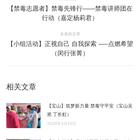
章
【禁毒志愿者】禁毒先锋行——禁毒讲师团在
历
行动（嘉定杨莉君）
导
史
的
航
未来的文章
文
【小组活动】正视自己 自我探索 —–点燃希望
章：
未
（闵行张菁）
来
的
文
章：
相关文章
【宝山】筑梦新力量 禁毒守平安（宝山吴
淞 丁长虹）
2026年3月20日