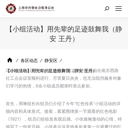
搜
索：
【小组活动】用先辈的足迹鼓舞我（静
安 王丹）
⁄
各区动态
⁄
静安区
⁄
2021年9月3日下午，“红色传承”第二节小组活动在南京西路
【小组活动】用先辈的足迹鼓舞我（静安 王丹）
社工点会议室顺利进行。尽管夏日炎炎，也无法阻挡服务对象
们学习的热情，6名小组成员都准时准点参加。
首先，周琳组长向组员们介绍了今年“红色传承”小组活动的详
细内容和具体形式。接着，紧紧围绕第一节观看的红色电影
《1921》，组员们纷纷发表观后感。小张难掩激动的心情，特
地写了一份发言稿。小张表示这是他多年来第一次观摩过的红