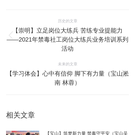
文
历史的文章
章
【崇明】立足岗位大练兵 苦练专业提能力
——2021年禁毒社工岗位大练兵业务培训系列
历
导
史
活动
航
的
文
未来的文章
章：
【学习体会】心中有信仰 脚下有力量（宝山淞
未
南 林蓉）
来
的
文
章：
相关文章
【宝山】筑梦新力量 禁毒守平安（宝山吴