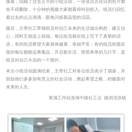
接着，回顾了过去五节的小组活动，一张张历历在目的照片都
舍不得删除，十分钟的视频大家都看得特别投入。组员们回忆
着过去的点点滴滴，眼角闪烁着晶莹的泪花。
随后，主带社工带领组员对自己未来的生活做出构想，建立信
心，同时互相送上祝福。每位组员都在纸上写下了真挚的话
语，有的组员希望大家身体健康，幸福平安；有的组员则愿在
座的每位都能远离毒品，开启新生活。简简单单的几行字，是
组员对自己今后的一个期许。
本次小组活动圆满结束，主带社工对各位组员表示了感谢，并
鼓励他们多参加有意义的社会活动，燃起希望之帆，积极面对
未来的人生。
黄浦工作站淮海中路社工点 姚浏滢供稿