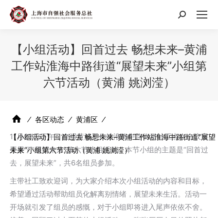
搜
索：
【小组活动】回首过去 畅想未来–黄浦
工作站淮海中路街道“展望未来”小组第
六节活动（黄浦 姚浏滢）
⁄
各区动态
⁄
黄浦区
⁄
11月23日下午，自强黄浦工作站淮海中路街道社工点在会议室
【小组活动】回首过去 畅想未来–黄浦工作站淮海中路街道“展望
开展了“展望未来”第六节小组活动。本节小组的主题是“回首过
未来”小组第六节活动（黄浦 姚浏滢）
去，展望未来”，共6名组员参加。
主带社工致欢迎词，为大家介绍本次小组活动的内容和目标，
希望通过活动帮助组员化解离别情绪，展望未来生活。活动一
开场就引发了组员的感慨，对于小组即将进入尾声依依不舍。