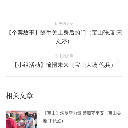
文
历史的文章
章
【个案故事】随手关上身后的门（宝山张庙 宋
历
文婷）
导
史
的
航
未来的文章
文
【小组活动】憧憬未来（宝山大场 倪兵）
未
章：
来
的
文
相关文章
章：
【宝山】筑梦新力量 禁毒守平安（宝山吴
淞 丁长虹）