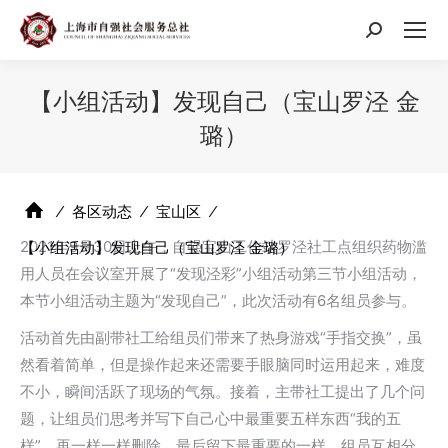
搜
索：
【小组活动】发现自己（宝山罗泾 金
璐）
⁄
各区动态
⁄
宝山区
⁄
2021年9月30日上午，自强宝山工作站罗泾社工点组织药物滥
【小组活动】发现自己（宝山罗泾 金璐）
用人员在会议室开展了“发现泾彩”小组活动第三节小组活动，
本节小组活动主题为“发现自己”，此次活动有6名组员参与。
活动首先由副带社工给组员们带来了热身游戏“手指交换”，虽
然看着简单，但是操作起来还需要手眼脑同时运用起来，难度
不小，瞬间活跃了现场的气氛。接着，主带社工提出了几个问
题，让组员们思考并写下自己心中最重要五样东西“我的五
样”，再一样一样删除，最后留下最重要的一样。组员互相分