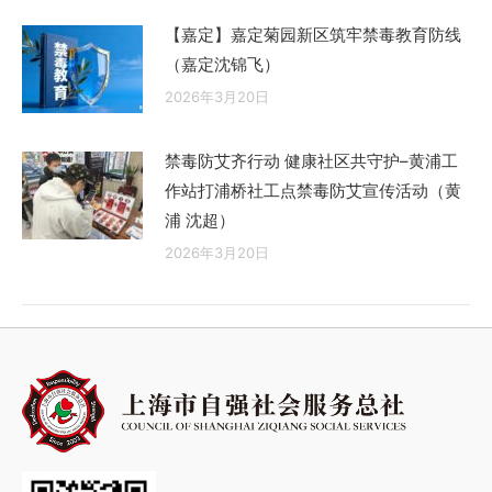
【嘉定】嘉定菊园新区筑牢禁毒教育防线
（嘉定沈锦飞）
2026年3月20日
禁毒防艾齐行动 健康社区共守护–黄浦工
作站打浦桥社工点禁毒防艾宣传活动（黄
浦 沈超）
2026年3月20日