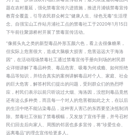
题在农村蔓延，强化禁毒宣传六进措施，推进月浦镇禁毒宣传
教育全覆盖，引导农民群众树立“健康人生、绿色无毒”生活理
念。自强宝山工作站月浦社工点的禁毒社工于2020年1月15日
下午前往聚源桥村开展了禁毒宣传活动。
“像摇头丸之类的新型毒品外形五颜六色，看上去很像糖果，
但实际上危害很大，造成大脑极大损害，危害远远大于海洛
因”，在活动现场禁毒社工通过禁毒宣传手册向到场的村民群
众详细讲解了毒品种类、毒品危害、吸毒为何成瘾、如何拒绝
毒品等知识，并结合真实的案例讲解毒品对个人、家庭、社会
的巨大危害，解答村民们提出的问题，受到群众们的热烈呼
应，村民们表示以前只听说过大烟、海洛因，没想到毒品竟然
还有这么多种类，而且每一个对人的危害都如此之大，在以后
的生活中绝不能沾染毒品，这种害人害己的东西要坚决抵制消
除。禁毒社工张贴了禁毒横幅，又发放了宣传手册，并号召村
民们回去后向家人、周围的邻居也多多宣传，将“珍爱生命、
远离毒品”的理念宣传给更多人。