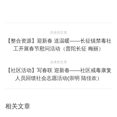
文
历史的文章
章
【整合资源】迎新春 送温暖——长征镇禁毒社
历
工开展春节慰问活动（普陀长征 梅丽）
导
史
的
航
未来的文章
文
【社区活动】写春联 迎新春——社区戒毒康复
章：
未
人员回馈社会志愿活动(崇明 陆佳欢）
来
的
文
章：
相关文章