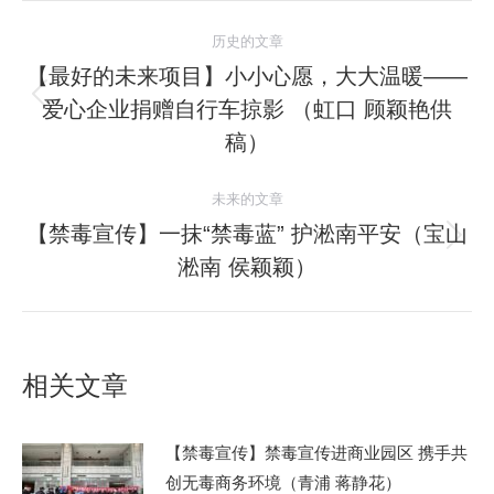
文
历史的文章
章
【最好的未来项目】小小心愿，大大温暖——
爱心企业捐赠自行车掠影 （虹口 顾颖艳供
历
导
史
稿）
航
的
文
未来的文章
章：
【禁毒宣传】一抹“禁毒蓝” 护淞南平安（宝山
未
淞南 侯颖颖）
来
的
文
章：
相关文章
【禁毒宣传】禁毒宣传进商业园区 携手共
创无毒商务环境（青浦 蒋静花）