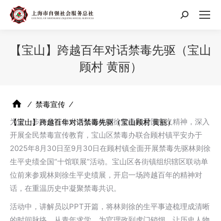
搜
索：
【宝山】跨越百年对话禁毒先驱（宝山
顾村 黄丽）
⁄
禁毒宣传
⁄
为进一步在全社会大力弘扬林则徐禁毒和爱国主义精神，深入
【宝山】跨越百年对话禁毒先驱（宝山顾村 黄丽）
开展全民禁毒宣传教育，宝山区禁毒办联合顾村镇平安办于
2025年8月30日至9月30日在顾村镇全面开展禁毒先驱林则徐
生平史绩全国“十馆联展”活动。宝山区各街镇组织辖区联动单
位前来参观林则徐生平史绩展，开启一场跨越百年的精神对
话，在重温历史中凝聚禁毒共识。
活动中，讲解员以PPT开篇，将林则徐的生平事迹梳理成清晰
的时间脉络，从青年求学、为官理政到虎门销烟，让历史人物