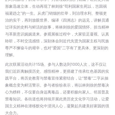
形象迅速立体，生动再现了林则徐“苟利国家生死以，岂因祸
福避趋之”的一生。从虎门销烟的壮举，到治理水利、整顿吏
治的实干，再到放眼世界、编译《四洲志》的远见，讲解员通
过详实的史料与鲜活的故事，将林则徐的爱国情怀、担当精神
与革新意识娓娓道来。参观展板过程中，大家驻足凝视、认真
聆听，不时交流感悟，深刻体会到近代先贤为国家主权与民族
尊严不懈奋斗的艰辛，也对“爱国”二字有了更具体、更深刻的
理解。
此次联展活动共计15场、参与人数达到1000人次，这不仅让
我们近距离触摸历史、感悟精神，更搭建了传承红色基因的实
践平台，将历史教育与禁毒宣传紧密结合，让“禁毒”二字从抽
象概念变为鲜活警示。参与者纷纷表示，将以林则徐的禁毒决
心为榜样，不仅要自身远离毒品，还要积极向家人、邻居普及
禁毒知识。各街道也将持续开展此类历史文化学习活动，让爱
国主义精神在潜移默化中浸润人心，凝聚起共建美好家园的强
大合力。