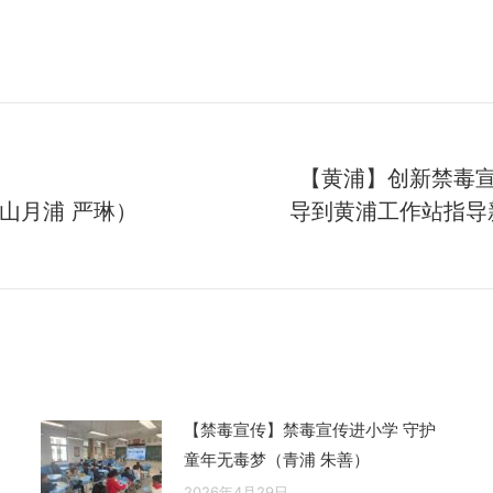
【黄浦】创新禁毒宣
山月浦 严琳）
导到黄浦工作站指导
未
来
的
文
章：
【禁毒宣传】禁毒宣传进小学 守护
童年无毒梦（青浦 朱善）
2026年4月29日