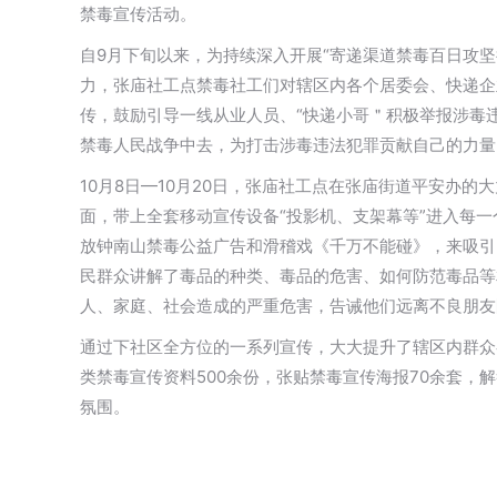
禁毒宣传活动。
自9月下旬以来，为持续深入开展“寄递渠道禁毒百日攻
力，张庙社工点禁毒社工们对辖区内各个居委会、快递企
传，鼓励引导一线从业人员、“快递小哥＂积极举报涉毒
禁毒人民战争中去，为打击涉毒违法犯罪贡献自己的力量
10月8日—10月20日，张庙社工点在张庙街道平安办
面，带上全套移动宣传设备“投影机、支架幕等”进入每
放钟南山禁毒公益广告和滑稽戏《千万不能碰》，来吸引
民群众讲解了毒品的种类、毒品的危害、如何防范毒品等
人、家庭、社会造成的严重危害，告诫他们远离不良朋友
通过下社区全方位的一系列宣传，大大提升了辖区内群众
类禁毒宣传资料500余份，张贴禁毒宣传海报70余套，
氛围。