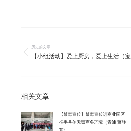
文
章
历史的文章
【小组活动】爱上厨房，爱上生活（宝
历
导
史
航
的
文
章：
相关文章
【禁毒宣传】禁毒宣传进商业园区
携手共创无毒商务环境（青浦 蒋静
花）