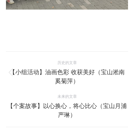
文
历史的文章
章
【小组活动】油画色彩 收获美好（宝山淞南
历
奚菊萍）
导
史
的
航
未来的文章
文
【个案故事】以心换心，将心比心（宝山月浦
章：
未
严琳）
来
的