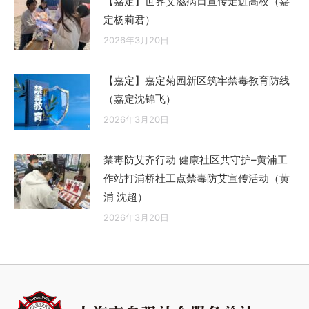
【嘉定】世界艾滋病日宣传走进高校（嘉
定杨莉君）
2026年3月20日
【嘉定】嘉定菊园新区筑牢禁毒教育防线
（嘉定沈锦飞）
2026年3月20日
禁毒防艾齐行动 健康社区共守护–黄浦工
作站打浦桥社工点禁毒防艾宣传活动（黄
浦 沈超）
2026年3月20日