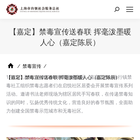
搜
索：
【嘉定】禁毒宣传送春联 挥毫泼墨暖
人心（嘉定陈辰）
⁄
禁毒宣传
⁄
1月15日上午，在2021年春节到来之际，嘉定工作站徐行镇禁
【嘉定】禁毒宣传送春联 挥毫泼墨暖人心（嘉定陈辰）
毒社工组织禁毒志愿者们在启悦社区居委会开展禁毒宣传系列
活动。邀请书法老师现场为辖区居民手写春联，在传递禁毒知
识的同时，弘扬优秀传统文化，营造良好的春节氛围，全面助
力创建全国禁毒示范城市和无毒社区。