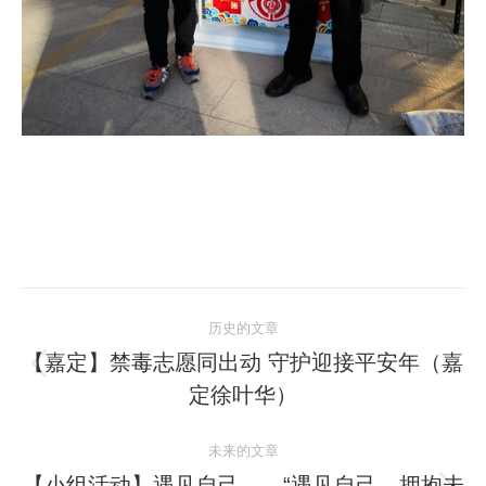
文
历史的文章
章
【嘉定】禁毒志愿同出动 守护迎接平安年（嘉
历
定徐叶华）
导
史
的
航
未来的文章
文
【小组活动】遇见自己——“遇见自己，拥抱未