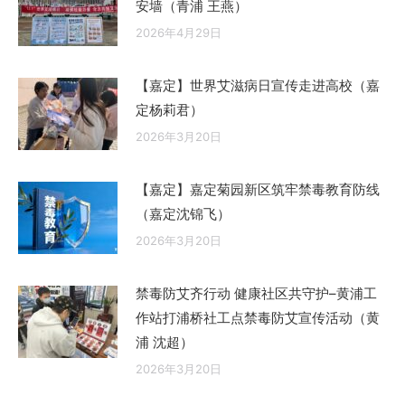
安墙（青浦 王燕）
2026年4月29日
【嘉定】世界艾滋病日宣传走进高校（嘉
定杨莉君）
2026年3月20日
【嘉定】嘉定菊园新区筑牢禁毒教育防线
（嘉定沈锦飞）
2026年3月20日
禁毒防艾齐行动 健康社区共守护–黄浦工
作站打浦桥社工点禁毒防艾宣传活动（黄
浦 沈超）
2026年3月20日