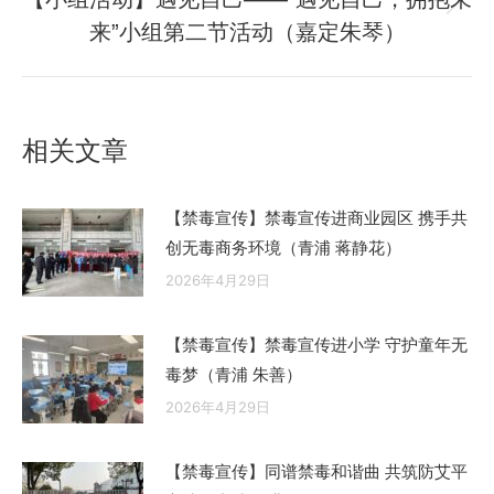
章：
未
来”小组第二节活动（嘉定朱琴）
来
的
文
章：
相关文章
【禁毒宣传】禁毒宣传进商业园区 携手共
创无毒商务环境（青浦 蒋静花）
2026年4月29日
【禁毒宣传】禁毒宣传进小学 守护童年无
毒梦（青浦 朱善）
2026年4月29日
【禁毒宣传】同谱禁毒和谐曲 共筑防艾平