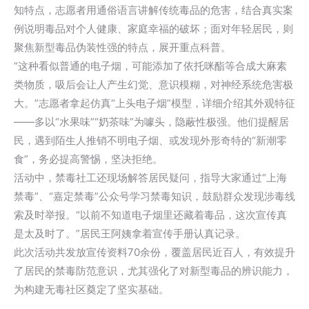
知特点，志愿者用通俗语言讲解传统毒品的危害，结合真实案
例说明毒品对个人健康、家庭幸福的破坏；面对年轻居民，则
聚焦新型毒品伪装性强的特点，展开重点科普。
“这种看似普通的电子烟，可能添加了依托咪酯等合成大麻素
类物质，吸后会让人产生幻觉、意识模糊，对神经系统危害极
大。”志愿者拿起仿真“上头电子烟”模型，详细介绍其外观特征
——多以“水果味”“奶茶味”为噱头，隐蔽性极强。他们提醒居
民，遇到陌生人推销不明电子烟、或发现外形奇特的“新潮零
食”，务必提高警惕，坚决拒绝。
活动中，禁毒社工还现场解答居民疑问，指导大家通过“上海
禁毒”、“嘉定禁毒”公众号学习禁毒知识，鼓励群众发现涉毒线
索及时举报。“以前不知道电子烟里还藏着毒品，这次宣传真
是太及时了。”居民王阿姨拿着宣传手册认真记录。
此次活动共发放宣传资料70余份，覆盖居民近百人，有效提升
了居民的禁毒防范意识，尤其强化了对新型毒品的辨识能力，
为构建无毒社区奠定了坚实基础。