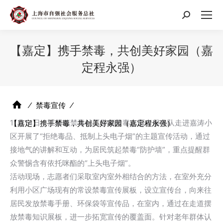
搜
索：
【嘉定】携手禁毒，共创美好家园（嘉
定程永强）
⁄
禁毒宣传
⁄
11月14日，江桥镇禁毒社工带领禁毒志愿者服务队走进嘉涛小
【嘉定】携手禁毒，共创美好家园（嘉定程永强）
区开展了“拒绝毒品、抵制上头电子烟”的主题宣传活动，通过
接地气的讲解和互动，为居民筑起禁毒“防护墙”，重点提醒群
众警惕含有依托咪酯的“上头电子烟”。
活动现场，志愿者们采取室内室外相结合的方法，在室外充分
利用小区广场现有的常设禁毒宣传展板，设立宣传台，向来往
居民发放禁毒手册、环保袋等宣传品，在室内，通过在走道摆
放禁毒知识展板，进一步拓宽宣传的覆盖面。针对老年群体认