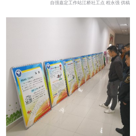
自强嘉定工作站江桥社工点 程永强 供稿