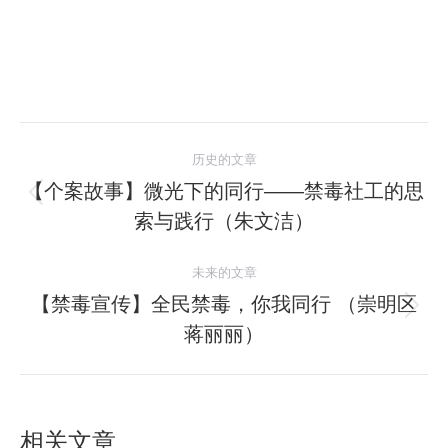
文
历史的文章
章
【个案故事】微光下的同行——禁毒社工的思
历
索与践行（朱文洁）
导
史
的
航
未来的文章
文
【禁毒宣传】全民禁毒，你我同行 （崇明区
章：
未
蒋丽丽）
来
的
文
章：
相关文章