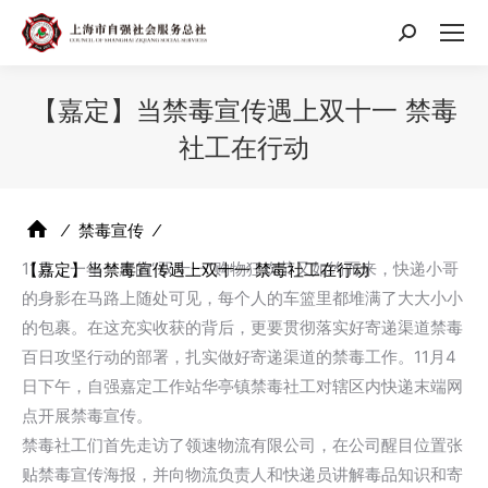
搜
索：
【嘉定】当禁毒宣传遇上双十一 禁毒
社工在行动
⁄
禁毒宣传
⁄
11月，一年一度的“双十一”购物狂欢节又如约而来，快递小哥
【嘉定】当禁毒宣传遇上双十一 禁毒社工在行动
的身影在马路上随处可见，每个人的车篮里都堆满了大大小小
的包裹。在这充实收获的背后，更要贯彻落实好寄递渠道禁毒
百日攻坚行动的部署，扎实做好寄递渠道的禁毒工作。11月4
日下午，自强嘉定工作站华亭镇禁毒社工对辖区内快递末端网
点开展禁毒宣传。
禁毒社工们首先走访了领速物流有限公司，在公司醒目位置张
贴禁毒宣传海报，并向物流负责人和快递员讲解毒品知识和寄