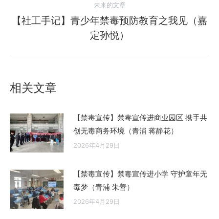
未来的文章
的
航
文
【社工手记】青少年禁毒预防教育之我见（嘉
未
章：
定孙悦）
来
的
文
章：
相关文章
【禁毒宣传】禁毒宣传进商业园区 携手共
创无毒商务环境（青浦 蒋静花）
2026年4月29日
【禁毒宣传】禁毒宣传进小学 守护童年无
毒梦（青浦 朱善）
2026年4月29日