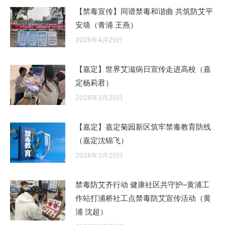
【禁毒宣传】同谱禁毒和谐曲 共筑防艾平
安墙（青浦 王燕）
2026年4月29日
【嘉定】世界艾滋病日宣传走进高校（嘉
定杨莉君）
2026年3月20日
【嘉定】嘉定菊园新区筑牢禁毒教育防线
（嘉定沈锦飞）
2026年3月20日
禁毒防艾齐行动 健康社区共守护–黄浦工
作站打浦桥社工点禁毒防艾宣传活动（黄
浦 沈超）