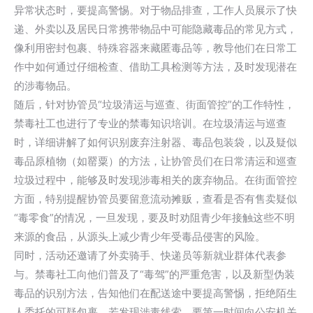
异常状态时，要提高警惕。对于物品排查，工作人员展示了快
递、外卖以及居民日常携带物品中可能隐藏毒品的常见方式，
像利用密封包裹、特殊容器来藏匿毒品等，教导他们在日常工
作中如何通过仔细检查、借助工具检测等方法，及时发现潜在
的涉毒物品。
随后，针对协管员“垃圾清运与巡查、街面管控”的工作特性，
禁毒社工也进行了专业的禁毒知识培训。在垃圾清运与巡查
时，详细讲解了如何识别废弃注射器、毒品包装袋，以及疑似
毒品原植物（如罂粟）的方法，让协管员们在日常清运和巡查
垃圾过程中，能够及时发现涉毒相关的废弃物品。在街面管控
方面，特别提醒协管员要留意流动摊贩，查看是否有售卖疑似
“毒零食”的情况，一旦发现，要及时劝阻青少年接触这些不明
来源的食品，从源头上减少青少年受毒品侵害的风险。
同时，活动还邀请了外卖骑手、快递员等新就业群体代表参
与。禁毒社工向他们普及了“毒驾”的严重危害，以及新型伪装
毒品的识别方法，告知他们在配送途中要提高警惕，拒绝陌生
人委托的可疑包裹，若发现涉毒线索，要第一时间向公安机关