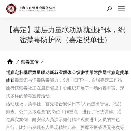
搜
索：
【嘉定】基层力量联动新就业群体，织
密禁毒防护网（嘉定樊单佳）
⁄
禁毒宣传
⁄
为切实筑牢禁毒防线，提升安保人员、协管员以及新就业群体
【嘉定】基层力量联动新就业群体，织密禁毒防护网（嘉定樊单
的禁毒意识与识毒防毒能力，9月11日下午，自强嘉定工作站
佳）
徐行镇禁毒社工在启新邻里中心组织开展了一场内容丰富、形
式多样的禁毒宣传活动。
活动现场，禁毒社工首先结合安保日常“人员进出管理、物品
排查、公共区域巡查”的岗位工作重点，进行了细致讲解。通
过真实案例，向安保人员演示如何精准观察进出人员的神色、
言行，比如当发现有人呈现精神亢奋、萎靡不振或语无伦次等