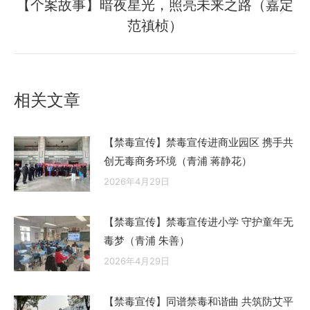
航
文
【个案故事】暗夜星光，照亮未来之路（嘉定
未
章：
范禛桢）
来
的
文
章：
相关文章
【禁毒宣传】禁毒宣传进商业园区 携手共
创无毒商务环境（青浦 蒋静花）
2026年4月29日
【禁毒宣传】禁毒宣传进小学 守护童年无
毒梦（青浦 朱善）
2026年4月29日
【禁毒宣传】同谱禁毒和谐曲 共筑防艾平