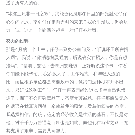
透了所有人的心。
“冰冻三尺非一日之寒”，我能否化身那冬日里的阳光融化仔仔
心头的坚冰，指引仔仔走向光明的未来？我心里没底，但会尽
力一试。这是一个崭新的起点，对仔仔亦对我。
努力的过程
那是4月的一个上午，仔仔来到办公室问我：“听说环卫所在招
人啊”。我说：“你消息挺灵通的，听说确实在招人，你是有想
法吗”。“是啊，要活下去总归要赚钱，正好听说这个事，你看
你们能不能帮忙,，我岁数大了，工作难找，和年轻人没的
比，而且很多单位都是需要政审的，像我们这种根本开不出
来，只好找这种工作”。仔仔一再表示经过这么多年自己也想
通了，保证不会再碰毒品了，态度尤其诚恳。仔仔那略显无奈
的话语在我耳边回荡，牵动着我的思绪，看着他坚决的态度，
我选择相信。的确，稳定的经济收入是生活的基石，不仅是对
他，对千千万万普通老百姓也是如此。而他们在就业之路上尤
其充满了艰辛，需要共同努力。