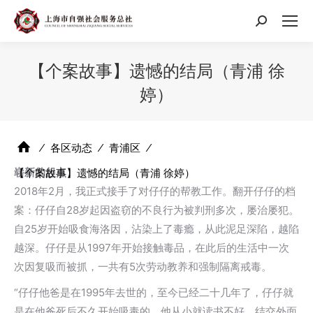
搜
索：
【个案故事】遗憾的结局（青浦 徐
婷）
⁄
各区动态
⁄
青浦区
⁄
崭新的起点
【个案故事】遗憾的结局（青浦 徐婷）
2018年2月，我正式接手了对仔仔的帮教工作。翻开仔仔的档
案：仔仔自28岁起因盗窃的不良行为被判刑多次，屡治屡犯。
自25岁开始吸食海洛因，沾染上了毒瘾，从此泥足深陷，越陷
越深。仔仔是从1997年开始接触毒品，在此后的生活中一次
次因复吸而被抓，一共有5次劳动教养和强制隔离戒毒。
“仔仔他爸是在1995年去世的，至今已经二十几年了，仔仔就
是在他爸死后不久开始吸毒的。他从小就读书不好，结交外面