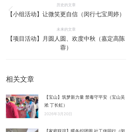
文
历史的文章
章
【小组活动】让微笑更自信（闵行七宝周婷）
历
史
导
未来的文章
的
航
文
【项目活动】月圆人圆、欢度中秋（嘉定高陈
未
章：
蓉）
来
的
文
章：
相关文章
【宝山】筑梦新力量 禁毒守平安（宝山吴
淞 丁长虹）
2026年3月20日
【家庭联谊】暖冬织团圆 社工伴同行（闵