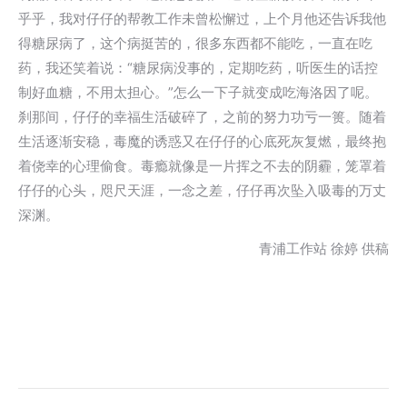
乎乎，我对仔仔的帮教工作未曾松懈过，上个月他还告诉我他
得糖尿病了，这个病挺苦的，很多东西都不能吃，一直在吃
药，我还笑着说：“糖尿病没事的，定期吃药，听医生的话控
制好血糖，不用太担心。”怎么一下子就变成吃海洛因了呢。
刹那间，仔仔的幸福生活破碎了，之前的努力功亏一篑。随着
生活逐渐安稳，毒魔的诱惑又在仔仔的心底死灰复燃，最终抱
着侥幸的心理偷食。毒瘾就像是一片挥之不去的阴霾，笼罩着
仔仔的心头，咫尺天涯，一念之差，仔仔再次坠入吸毒的万丈
深渊。
青浦工作站 徐婷 供稿