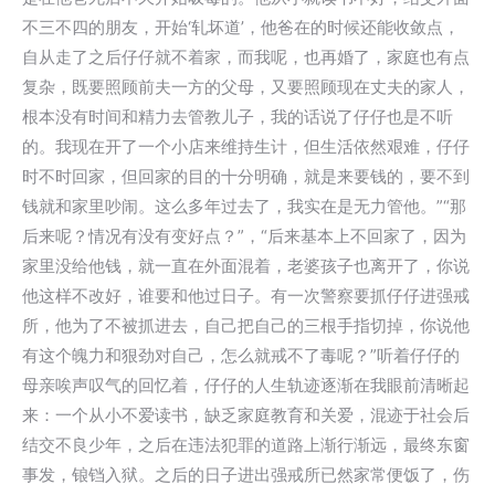
不三不四的朋友，开始‘轧坏道’，他爸在的时候还能收敛点，
自从走了之后仔仔就不着家，而我呢，也再婚了，家庭也有点
复杂，既要照顾前夫一方的父母，又要照顾现在丈夫的家人，
根本没有时间和精力去管教儿子，我的话说了仔仔也是不听
的。我现在开了一个小店来维持生计，但生活依然艰难，仔仔
时不时回家，但回家的目的十分明确，就是来要钱的，要不到
钱就和家里吵闹。这么多年过去了，我实在是无力管他。”“那
后来呢？情况有没有变好点？”，“后来基本上不回家了，因为
家里没给他钱，就一直在外面混着，老婆孩子也离开了，你说
他这样不改好，谁要和他过日子。有一次警察要抓仔仔进强戒
所，他为了不被抓进去，自己把自己的三根手指切掉，你说他
有这个魄力和狠劲对自己，怎么就戒不了毒呢？”听着仔仔的
母亲唉声叹气的回忆着，仔仔的人生轨迹逐渐在我眼前清晰起
来：一个从小不爱读书，缺乏家庭教育和关爱，混迹于社会后
结交不良少年，之后在违法犯罪的道路上渐行渐远，最终东窗
事发，锒铛入狱。之后的日子进出强戒所已然家常便饭了，伤