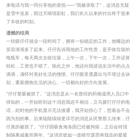
来电话与我一同分享他的喜悦——“我被录取了”，这消息无疑
是雪中送炭，雨过天晴现彩虹，我们长久以来的付出终于迎来
了丰收的时刻。
遗憾的结局
一转眼仔仔就业一段时间了，拥有一份稳定的工作，他嘴边的
笑容渐渐多了起来。仔仔告诉我他的工作性质，是开收垃圾的
电瓶车，每天两次去收垃圾，上午一次，下午一次，工作还算
轻松，工资也不错了。除此之外，他还向我述说生活中的点点
滴滴，满怀对美好生活的憧憬。仔仔眼里透露出与不堪过去诀
别，重新拥抱生活的决心。一切都向好的方向发展。
“仔仔复吸被抓了。”这消息是从一名曾经的药物滥用人员口中
得知的，一开始听到这个消息我还不相信，立马拨打仔仔的电
话，此时他的手机显示无法接通，我开始担心了，想着会不会
因为别的事。后来陆陆续续更详尽的消息从民警那儿传来，仔
仔真的被抓了。“仔仔因吸食海洛因已经被拘留，之后会转强
制隔离戒毒所两年。”这消息犹如一道晴空霹雳将我击的晕晕