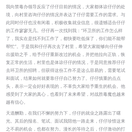
我向禁毒办领导反应了仔仔目前的情况，大家都体谅仔仔的处
境，向村里咨询仔仔的情况并表达了仔仔需要工作的需求。与
此同时仔仔也没有闲着，积极收集就业信息，很遗憾适合仔仔
的工作寥寥无几。仔仔再一次找到我：“环卫所的工作怎么样
了，我实在是找不到工作了，都快要吃低保了，你们能不能帮
帮忙”。于是我和仔仔再次去了村里，希望大家能够向仔仔伸
出援助之手，给予仔仔重新改过的机会，并把他拉向正轨，恢
复正常的生活，村里也是体谅仔仔的情况，于是同意推荐仔仔
去环卫所的招聘，但获得这份工作不是这么容易的，需要笔试
和面试，结果如何就要靠仔仔自己努力了。仔仔慎重的点点
头，表示一定会好好表现的，不辜负大家给予重生的机会。他
感受到了大家的真心，也看到了未来希望，对战胜毒魔也越来
越有信心。
天道酬勤，在我们不懈的努力下，仔仔的就业之路露出了曙
光。其后的报名、笔试、面试我陪他一路走来，仔仔珍惜这来
之不易的机会，也都在努力。漫长的等待之后，仔仔激动的打