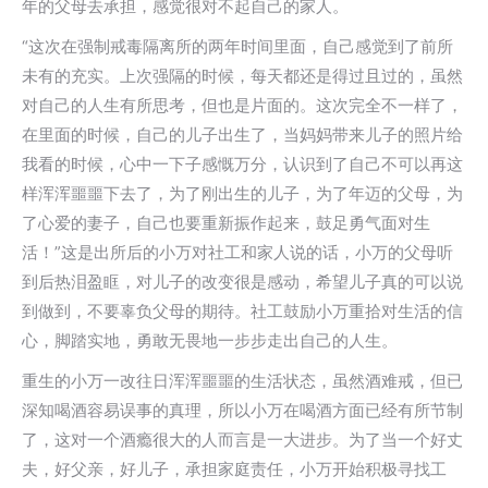
年的父母去承担，感觉很对不起自己的家人。
“这次在强制戒毒隔离所的两年时间里面，自己感觉到了前所
未有的充实。上次强隔的时候，每天都还是得过且过的，虽然
对自己的人生有所思考，但也是片面的。这次完全不一样了，
在里面的时候，自己的儿子出生了，当妈妈带来儿子的照片给
我看的时候，心中一下子感慨万分，认识到了自己不可以再这
样浑浑噩噩下去了，为了刚出生的儿子，为了年迈的父母，为
了心爱的妻子，自己也要重新振作起来，鼓足勇气面对生
活！”这是出所后的小万对社工和家人说的话，小万的父母听
到后热泪盈眶，对儿子的改变很是感动，希望儿子真的可以说
到做到，不要辜负父母的期待。社工鼓励小万重拾对生活的信
心，脚踏实地，勇敢无畏地一步步走出自己的人生。
重生的小万一改往日浑浑噩噩的生活状态，虽然酒难戒，但已
深知喝酒容易误事的真理，所以小万在喝酒方面已经有所节制
了，这对一个酒瘾很大的人而言是一大进步。为了当一个好丈
夫，好父亲，好儿子，承担家庭责任，小万开始积极寻找工