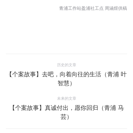
青浦工作站盈浦社工点 周涵煜供稿
文
历史的文章
章
【个案故事】去吧，向着向往的生活（青浦 叶
历
智慧）
导
史
的
航
未来的文章
文
【个案故事】真诚付出，愿你回归（青浦 马
章：
未
芸）
来
的