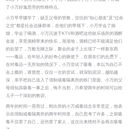
了小万好逸恶劳的性格特点。
小万早早辍学了，缺乏父母的管教，交往的“知心朋友”及“过命
之交”都是社会边缘群体，在他们的带领下，小万学会了抽
烟，学会了喝酒，小万沉迷于KTV和酒吧这些娱乐场所的酒醉
金迷，享受酒精带来的快乐，渐渐地，酒精已经不能满足他们
的欲望了，万般无聊之际，聚会的桌子上出现了一样新东西
——毒品，在年轻人的好奇心的驱使下，在朋友们的怂恿下，
在对毒品一无所知的情况下，小万尝试了吸毒，本以为自己不
会上瘾的，谁曾想，仅仅一次的尝试，就深陷泥沼，越陷越
深，亲手把自己送入了强制戒毒隔离所的铁门里面。小万的父
母得知其吸毒一事之后，悔不当初，只希望两年的时间可以给
儿子一个深刻的教训。
两年的时间一晃而过，刚出所的小万戒毒信念非常坚定，他表
示在强制戒毒隔离所的两年时间里，自己思考了许多，之前吸
毒不仅害了自己，还伤害了家人，这次出来绝对不会再次吸毒