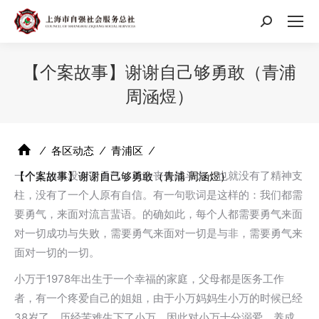
搜
索：
【个案故事】谢谢自己够勇敢（青浦
周涵煜）
⁄
各区动态
⁄
青浦区
⁄
一个人如果没有了勇气，就会丧失战斗力，也就没有了精神支
【个案故事】谢谢自己够勇敢（青浦 周涵煜）
柱，没有了一个人原有自信。有一句歌词是这样的：我们都需
要勇气，来面对流言蜚语。的确如此，每个人都需要勇气来面
对一切成功与失败，需要勇气来面对一切是与非，需要勇气来
面对一切的一切。
小万于1978年出生于一个幸福的家庭，父母都是医务工作
者，有一个疼爱自己的姐姐，由于小万妈妈生小万的时候已经
38岁了，历经苦难生下了小万，因此对小万十分溺爱，养成