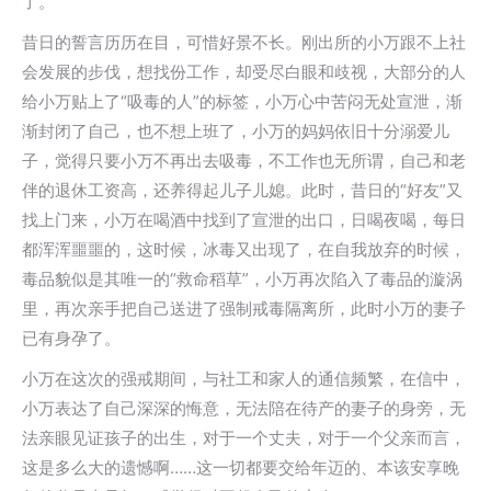
了。
昔日的誓言历历在目，可惜好景不长。刚出所的小万跟不上社
会发展的步伐，想找份工作，却受尽白眼和歧视，大部分的人
给小万贴上了“吸毒的人”的标签，小万心中苦闷无处宣泄，渐
渐封闭了自己，也不想上班了，小万的妈妈依旧十分溺爱儿
子，觉得只要小万不再出去吸毒，不工作也无所谓，自己和老
伴的退休工资高，还养得起儿子儿媳。此时，昔日的“好友”又
找上门来，小万在喝酒中找到了宣泄的出口，日喝夜喝，每日
都浑浑噩噩的，这时候，冰毒又出现了，在自我放弃的时候，
毒品貌似是其唯一的“救命稻草”，小万再次陷入了毒品的漩涡
里，再次亲手把自己送进了强制戒毒隔离所，此时小万的妻子
已有身孕了。
小万在这次的强戒期间，与社工和家人的通信频繁，在信中，
小万表达了自己深深的悔意，无法陪在待产的妻子的身旁，无
法亲眼见证孩子的出生，对于一个丈夫，对于一个父亲而言，
这是多么大的遗憾啊……这一切都要交给年迈的、本该安享晚