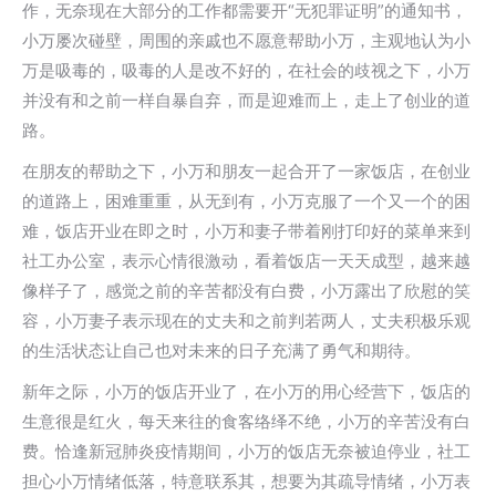
作，无奈现在大部分的工作都需要开“无犯罪证明”的通知书，
小万屡次碰壁，周围的亲戚也不愿意帮助小万，主观地认为小
万是吸毒的，吸毒的人是改不好的，在社会的歧视之下，小万
并没有和之前一样自暴自弃，而是迎难而上，走上了创业的道
路。
在朋友的帮助之下，小万和朋友一起合开了一家饭店，在创业
的道路上，困难重重，从无到有，小万克服了一个又一个的困
难，饭店开业在即之时，小万和妻子带着刚打印好的菜单来到
社工办公室，表示心情很激动，看着饭店一天天成型，越来越
像样子了，感觉之前的辛苦都没有白费，小万露出了欣慰的笑
容，小万妻子表示现在的丈夫和之前判若两人，丈夫积极乐观
的生活状态让自己也对未来的日子充满了勇气和期待。
新年之际，小万的饭店开业了，在小万的用心经营下，饭店的
生意很是红火，每天来往的食客络绎不绝，小万的辛苦没有白
费。恰逢新冠肺炎疫情期间，小万的饭店无奈被迫停业，社工
担心小万情绪低落，特意联系其，想要为其疏导情绪，小万表