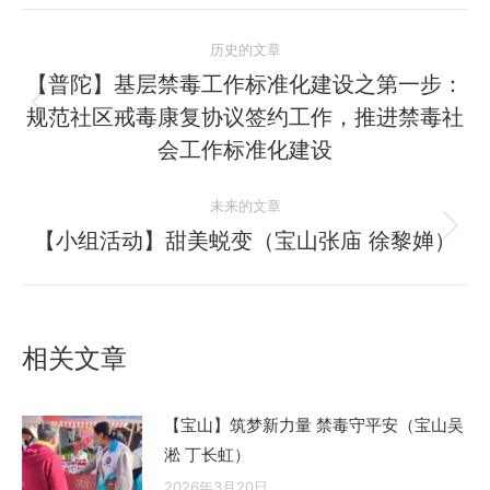
文
历史的文章
章
【普陀】基层禁毒工作标准化建设之第一步：
规范社区戒毒康复协议签约工作，推进禁毒社
历
导
史
会工作标准化建设
航
的
文
未来的文章
章：
【小组活动】甜美蜕变（宝山张庙 徐黎婵）
未
来
的
文
相关文章
章：
【宝山】筑梦新力量 禁毒守平安（宝山吴
淞 丁长虹）
2026年3月20日