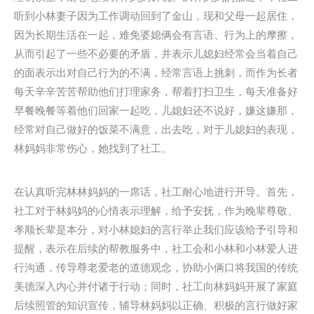
听到小林妻子因为工作调动回到了金山，现和父母一起居住，
因为长期生活在一起，难免婆媳俩会有言语、行为上的摩擦，
从而引起了一些不必要的矛盾，并表示儿媳妇经常会当着自己
的面表示出对自己行为的不满，经常言语上挑刺，而作为长者
每天辛辛苦苦帮助他们打理家务，帮着打扫卫生，每天准备好
早餐晚餐等着他们回家一起吃，儿媳妇还不说好，嫌这嫌那，
经常对自己做好的饭菜不满意，出去吃，对于儿媳妇的表现，
林妈妈非常伤心，她找到了社工。
在认真听完林林妈妈的一席话，社工耐心地进行开导。首先，
社工对于林妈妈的心情表示理解，给予安抚，作为晚辈尊敬、
孝顺长辈是本分，对小林媳妇的言行举止我们应该给予引导和
提醒，表示在后续的帮教服务中，社工会和小林和小林爱人进
行沟通，传导尊老爱老的道德观念，协助小俩口将我国的传统
美德深入内心并付诸于行动；同时，社工向林妈妈开展了家庭
后续照管的知识宣传，辅导林妈妈以正确、积极的言行做好家