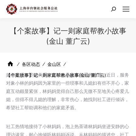
搜
索：
【个案故事】记一则家庭帮教小故事
(金山 董广云)
⁄
各区动态
⁄
金山区
⁄
如何处理好婆媳关系一直以来是家庭关系的难题，近日，服务
【个案故事】记一则家庭帮教小故事(金山 董广云)
对象小林的妈妈因为家里的一些琐事和儿媳妇有些不开心，家
庭互动颇显紧张，林妈妈觉得自己那么无微不至地关心疼爱儿
媳，但得不得儿媳的理解，非常伤心，她找到社工进行倾诉，
希望社工帮助调和他们的家庭矛盾。
社工热情地接待了小林妈妈，泡上热茶请林妈妈坐进安静的心
理访谈室，耐心地倾听林妈妈诉说。从林妈妈的描述中，社工