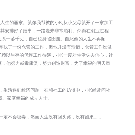
人生的赢家。就像我帮教的小K,从小父母就开了一家加工
为其安排好了婚事，一路走来非常顺利。然而在创业过程
庭关系一落千丈，自己也身陷囹圄。自此他的人生不再顺
寻找了一份仓管的工作，但他并没有珍惜，仓管工作没做
了赖以生存的优厚工作待遇，小K一度对生活失去信心，社
庭，他努力戒毒康复，努力创造财富，为了幸福的明天重
，生活遇到经济问题。在和社工的访谈中，小K经常问社
成、家庭幸福的成功人士。
一定不会吸毒，然而人生没有回头路，没有如果……