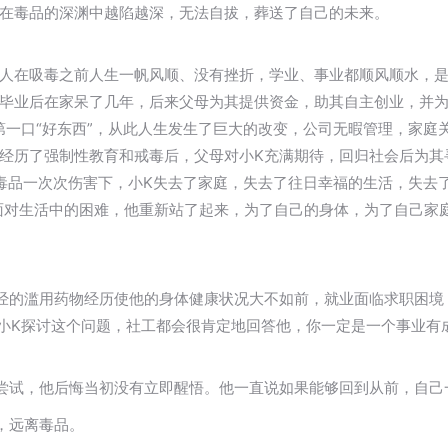
在毒品的深渊中越陷越深，无法自拔，葬送了自己的未来。
人在吸毒之前人生一帆风顺、没有挫折，学业、事业都顺风顺水，是
毕业后在家呆了几年，后来父母为其提供资金，助其自主创业，并
了第一口“好东西”，从此人生发生了巨大的改变，公司无暇管理，家
经历了强制性教育和戒毒后，父母对小K充满期待，回归社会后为其
毒品一次次伤害下，小K失去了家庭，失去了往日幸福的生活，失去
面对生活中的困难，他重新站了起来，为了自己的身体，为了自己家
经的滥用药物经历使他的身体健康状况大不如前，就业面临求职困境
和小K探讨这个问题，社工都会很肯定地回答他，你一定是一个事业有
尝试，他后悔当初没有立即醒悟。他一直说如果能够回到从前，自己
，远离毒品。