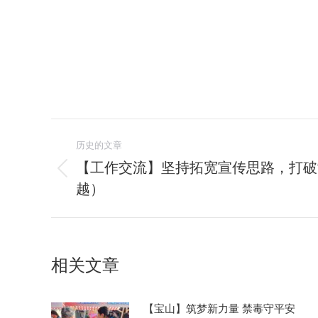
文
历史的文章
章
【工作交流】坚持拓宽宣传思路，打破“
历
越）
导
史
的
航
文
章：
相关文章
【宝山】筑梦新力量 禁毒守平安