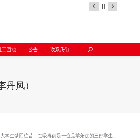
天地
社工园地
公告
联系我们
搜
索：
社工园地
公告
联系我们
搜
索：
李丹凤）
女大学生梦回往昔：在吸毒前是一位品学兼优的三好学生，