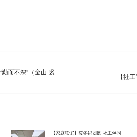
勤而不深”（金山 裘
【社工
未
来
的
文
章：
【家庭联谊】暖冬织团圆 社工伴同