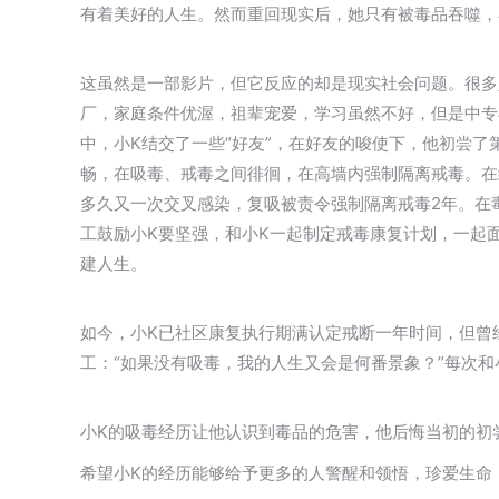
有着美好的人生。然而重回现实后，她只有被毒品吞噬，
这虽然是一部影片，但它反应的却是现实社会问题。很多
厂，家庭条件优渥，祖辈宠爱，学习虽然不好，但是中专
中，小K结交了一些“好友”，在好友的唆使下，他初尝
畅，在吸毒、戒毒之间徘徊，在高墙内强制隔离戒毒。在
多久又一次交叉感染，复吸被责令强制隔离戒毒2年。在
工鼓励小K要坚强，和小K一起制定戒毒康复计划，一起
建人生。
如今，小K已社区康复执行期满认定戒断一年时间，但曾
工：“如果没有吸毒，我的人生又会是何番景象？”每次
小K的吸毒经历让他认识到毒品的危害，他后悔当初的初
希望小K的经历能够给予更多的人警醒和领悟，珍爱生命