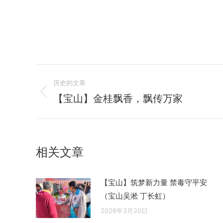
文
历史的文章
章
【宝山】金桂飘香，飘传万家
历
史
导
的
航
文
相关文章
章：
【宝山】筑梦新力量 禁毒守平安
（宝山吴淞 丁长虹）
2026年3月20日