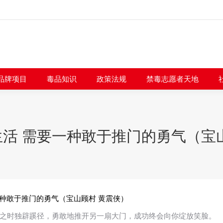
闻快讯
品牌项目
毒品知识
政策法规
禁毒志愿者
品牌项目
毒品知识
政策法规
禁毒志愿者天地
活 需要一种敢于推门的勇气（宝
一种敢于推门的勇气（宝山顾村 黄震侠）
之时独辟蹊径，勇敢地推开另一扇大门，成功终会向你绽放笑脸。