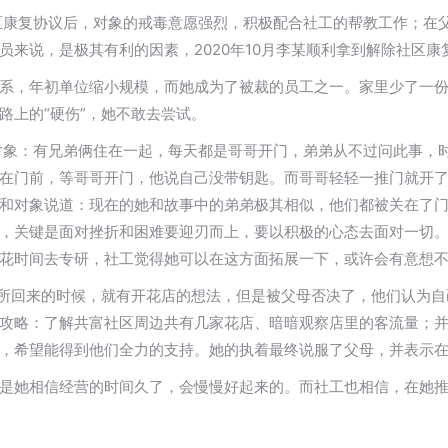
社区康复协议后，对象的戒毒意愿强烈，积极配合社工的帮教工作；在
来说，是极其有利的因素，2020年10月李某顺利拿到解除社区康
系，年初单位缩小规模，而她成为了被裁的员工之一。家里少了一
路上的“硬伤”，她不敢去尝试。
对象：有兄弟俩住在一起，每天都是哥哥开门，弟弟从不过问此事，
在门前，等哥哥开门，他说自己没带钥匙。而哥哥轻轻一推门就开
和对象说道：现在的她和故事中的弟弟极其相似，他们都被关在了
，关键是面对挫折和困难要迎刃而上，要以积极的心态去面对一切
花时间去专研，社工觉得她可以在这方面拓展一下，或许会有意想
隔所回来的时候，就有开花店的想法，但是被父母否决了，他们认为
攻略：了解共富社区周边共有几家花店、暗暗观察店里的客流量；
，希望能得到他们全力的支持。她的执着最终说服了父母，并表示
是她相信经营的时间久了，会慢慢好起来的。而社工也相信，在她