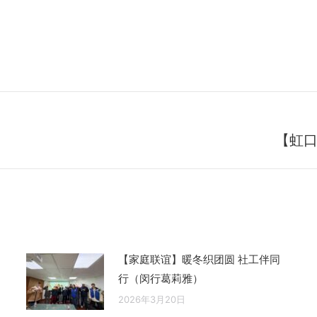
【虹口
未
来
的
文
章：
【家庭联谊】暖冬织团圆 社工伴同
行（闵行葛莉雅）
2026年3月20日