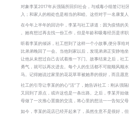
对象李某2017年从强隔所回归社会，与戒毒小组签订
入；和家人的相处也是相当的和睦。这些对于一名康复人员
在今年上半年的回访中，李某与社工讲道：因为疫情的关
。她有想过再去找一份工作，但是年龄和吸毒经历是求职
听着李某的倾诉，社工想到了这样一个小故事,便分享给
比弟弟晚回了一会。当他到家以后，发现弟弟正安静地坐
让他从未想过自己去试着推一下门。故事结束之后，社工
勇气，就可以再次进去。每个人的生活都不可能顺风顺水
马。记得她说过家里的花花草草被她养的很好，而且愿意
社工的引导让李某的的心“活”了，她告诉社工：刚从强
又回到了原点，或许这也是一条出路。之后，李某开始做
母做了一次推心置腹的交流，将心里的想法一一告知父母
如今，李某的花店已经开起来了，虽然生意不是很好，但