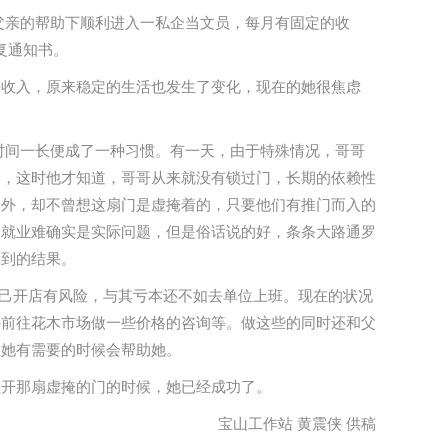
父亲的帮助下顺利进入一私企当文员，每月有固定的收
复通知书。
份收入，原来稳定的生活也发生了变化，现在的她很焦虑
时间一长便成了一种习惯。有一天，由于特殊情况，哥哥
了，这时他才知道，哥哥从来就没有锁过门，长期的依赖性
门外，却不曾想这扇门是虚掩着的，只要他们有推门而入的
。就业难确实是实际问题，但是俗话说的好，条条大路通罗
不到的结果。
自己开店有风险，与其亏本还不如去单位上班。现在的状况
并前往花木市场做一些价格的咨询等。做这些的同时还和父
在她有需要的时候会帮助她。
推开那扇虚掩的门的时候，她已经成功了。
宝山工作站 黄震侠 供稿