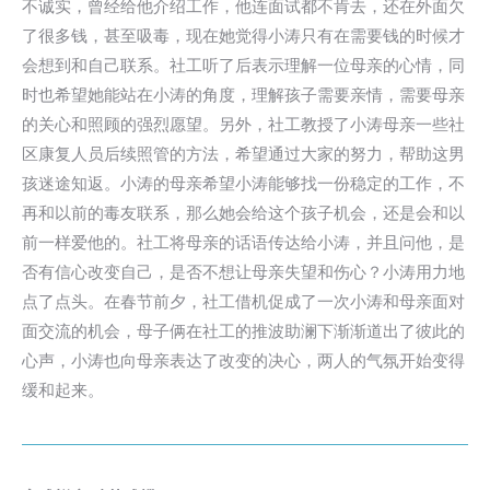
不诚实，曾经给他介绍工作，他连面试都不肯去，还在外面欠
了很多钱，甚至吸毒，现在她觉得小涛只有在需要钱的时候才
会想到和自己联系。社工听了后表示理解一位母亲的心情，同
时也希望她能站在小涛的角度，理解孩子需要亲情，需要母亲
的关心和照顾的强烈愿望。另外，社工教授了小涛母亲一些社
区康复人员后续照管的方法，希望通过大家的努力，帮助这男
孩迷途知返。小涛的母亲希望小涛能够找一份稳定的工作，不
再和以前的毒友联系，那么她会给这个孩子机会，还是会和以
前一样爱他的。社工将母亲的话语传达给小涛，并且问他，是
否有信心改变自己，是否不想让母亲失望和伤心？小涛用力地
点了点头。在春节前夕，社工借机促成了一次小涛和母亲面对
面交流的机会，母子俩在社工的推波助澜下渐渐道出了彼此的
心声，小涛也向母亲表达了改变的决心，两人的气氛开始变得
缓和起来。