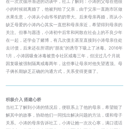
在一次次循序渐进的访谈中，社工了解到：小涛的父母在他很
小的时候就离婚了，他被判给了父亲，由于父亲一直跑市区做
水果生意，小涛从小由爷爷奶奶带大。后来母亲再婚，而从小
缺乏母爱的小涛内心其实一直想和母亲亲近，希望得到母亲的
关注。但事与愿违，小涛初中后常和闲散在社会上的不良少年
在一起，还学会了赌博，有几次债主甚至直接到小涛母亲住处
去讨债，后来还在所谓的“朋友”的诱导下吸上了冰毒。2016年
1月，小涛因吸食冰毒被责令社区戒毒三年，但没过几个月就
因复吸被强制隔离戒毒两年，这些事让母亲对他失望透顶。母
子俩长期缺乏正确的沟通方式，关系变得更僵了。
积极介入 搭建心桥
当社工了解到小涛的情况后，便联系上了他的母亲，希望能了
解其中的故事，协助他们一同找出解决问题的方法，缓和母子
关系。小涛的母亲告诉社工，小涛让她一次次心寒，满口谎话