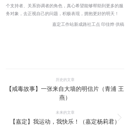
个支持者、关系协调者的角色，真心希望能够帮助到更多的服
务对象，去正视自己的问题，积极表现，拥抱更好的明天！
嘉定工作站新成路社工点 印佳烨 供稿
文
历史的文章
章
【戒毒故事】一张来自大墙的明信片（青浦 王
历
燕）
导
史
的
航
未来的文章
文
【嘉定】我运动，我快乐！（嘉定杨莉君）
未
章：
来