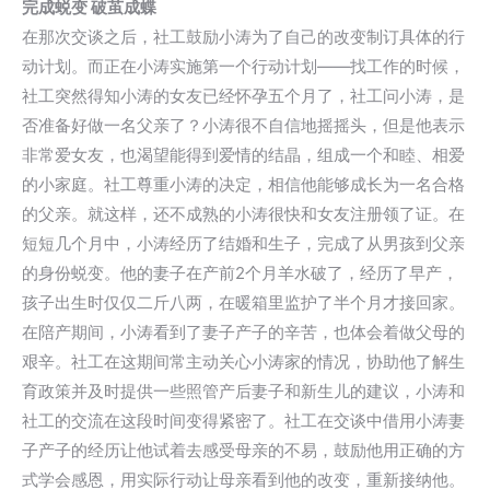
完成蜕变 破茧成蝶
在那次交谈之后，社工鼓励小涛为了自己的改变制订具体的行
动计划。而正在小涛实施第一个行动计划——找工作的时候，
社工突然得知小涛的女友已经怀孕五个月了，社工问小涛，是
否准备好做一名父亲了？小涛很不自信地摇摇头，但是他表示
非常爱女友，也渴望能得到爱情的结晶，组成一个和睦、相爱
的小家庭。社工尊重小涛的决定，相信他能够成长为一名合格
的父亲。就这样，还不成熟的小涛很快和女友注册领了证。在
短短几个月中，小涛经历了结婚和生子，完成了从男孩到父亲
的身份蜕变。他的妻子在产前2个月羊水破了，经历了早产，
孩子出生时仅仅二斤八两，在暖箱里监护了半个月才接回家。
在陪产期间，小涛看到了妻子产子的辛苦，也体会着做父母的
艰辛。社工在这期间常主动关心小涛家的情况，协助他了解生
育政策并及时提供一些照管产后妻子和新生儿的建议，小涛和
社工的交流在这段时间变得紧密了。社工在交谈中借用小涛妻
子产子的经历让他试着去感受母亲的不易，鼓励他用正确的方
式学会感恩，用实际行动让母亲看到他的改变，重新接纳他。