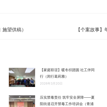
口 施望供稿）
【个案故事】
未
来
的
文
章：
【家庭联谊】暖冬织团圆 社工伴同
行（闵行葛莉雅）
2026年3月20日
压实禁毒责任 筑牢安全屏障——夏
阳街道召开禁毒工作培训会（青浦