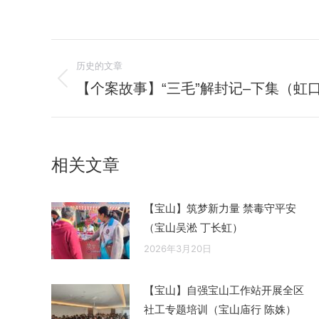
文
历史的文章
章
【个案故事】“三毛”解封记–下集（虹
历
史
导
的
航
文
相关文章
章：
【宝山】筑梦新力量 禁毒守平安
（宝山吴淞 丁长虹）
2026年3月20日
【宝山】自强宝山工作站开展全区
社工专题培训（宝山庙行 陈姝）