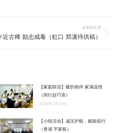
未来的文章
年近古稀 励志戒毒（虹口 郑潇祎供稿）
【家庭联谊】蝶韵相伴 家满温情
（闵行赵巧喜）
2026年3月20日
【小组活动】减压护航，赋能前行
（青浦 平家栋）