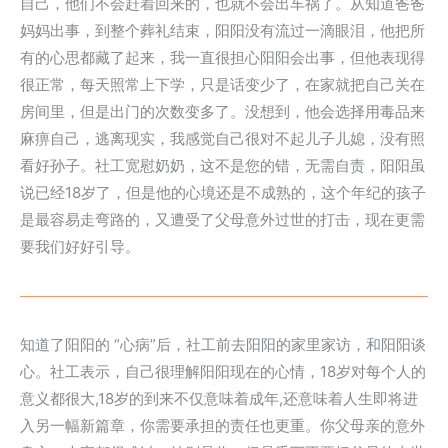
自己，他们不会赶着回来的，也就不会出车祸了。从知道爸爸
妈妈出事，到整个葬礼结束，阳阳没有流过一滴眼泪，他把所
有的心思都藏了起来，我一直很担心阳阳会出事，但他表现得
很正常，每天照常上下学，只是话变少了，在家就把自己关在
房间里，但是出门的次数变多了。没想到，他会选择用毒品来
麻痹自己，逃离现实，我感觉自己很对不起儿子儿媳，没有照
看好孙子。社工宽慰奶奶，这不是您的错，无需自责，阳阳虽
说已经18岁了，但是他的心境还是不成熟的，这个年纪的孩子
是最容易走弯路的，又遭受了父母意外过世的打击，现在更需
要我们好好引导。
知道了阳阳的 “心病”后，社工前去阳阳的家里家访，和阳阳谈
心。社工表示，自己很理解阳阳现在的心情，18岁对每个人的
意义都很大,18岁的到来不仅意味着成年,还意味着人生即将进
入另一幅新篇章，你需要承担的责任也更重。你父母亲的意外