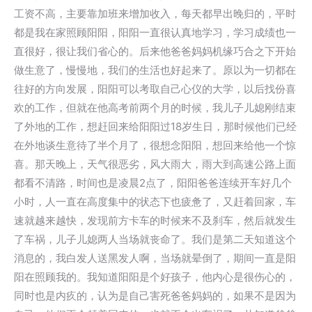
工资不高，主要靠加班来增加收入，每天都早出晚归的，平时
都是我在家照顾阳阳，阳阳一直很认真地学习，学习成绩也一
直很好，很让我们省心的。后来他爸爸妈妈机缘巧合之下开始
做生意了，慢慢地，我们的生活也好起来了。原以为一切都在
往好的方向发展，阳阳可以考取自己心仪的大学，以后找份喜
欢的工作，但就在他高考前两个月的时候，我儿子儿媳刚结束
了外地的工作，想赶回来给阳阳过18岁生日，那时候他们已经
在外地谈生意待了半个月了，很想念阳阳，想回来给他一个惊
喜。那天晚上，天气很恶劣，风大雨大，雨大到高速公路上面
都看不清路，时间也是凌晨2点了，阳阳爸爸连续开车好几个
小时，人一直在高度集中的状态下也疲惫了，又赶着回家，车
速就越来越快，发现前方卡车的时候来不及刹车，然后就发生
了车祸，儿子儿媳两人当场就丧命了。我们是第二天知道这个
消息的，我白发人送黑发人啊，当场就晕倒了，期间一直是阳
阳在照顾我的。我知道阳阳是个好孩子，他内心是很伤心的，
同时也是内疚的，认为是自己害死爸爸妈妈的，如果不是因为