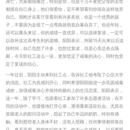
身亡，大家都很难过，特别是你，但是千万不要把父母的去世
都揽在自己身上，他们很爱你，定不希望看到你现在这样放弃
自己。我刚才在客厅里看到有许多奖状，你是一个优秀的孩
子，不要因为走错了一点弯路就彻底自暴自弃了。你还年轻，
还可以重头来过，你的成绩一直优异，可以选择复读，一定可
以弥补这次高考失利的遗憾。阳阳表示，拘留15天出来以后这
段时间，自己也想了许多，也想过复读，但是心里总有点隔
阂，今天听社工这么一说，更加坚定了戒毒的决心，同时也坚
定了复读的信心。
一年过后，阳阳主动来到社工点，告诉社工他考取了心仪大学
的消息。社工为其感到开心，同时希望阳阳能进一步巩固戒毒
成效，加强戒毒决心并保持积极向上的生活态度。阳阳表示，
这一年，除了学习，也跟着社工参加了许多志愿者活动，在不
同的活动中，也慢慢地打开心扉，逐渐重新适应社会。尤其在
贫困老人的慰问活动中，想起了自己年迈的奶奶，特别有感
触。看到那些老人身体不好，没有人照顾，任何事情都得靠自
己，真不容易。奶奶年纪也大了，作为一个成年人，以后要照