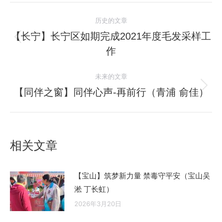
文
历史的文章
章
【长宁】长宁区如期完成2021年度毛发采样工
历
作
导
史
的
航
未来的文章
文
【同伴之窗】同伴心声-再前行（青浦 俞佳）
未
章：
来
的
文
相关文章
章：
【宝山】筑梦新力量 禁毒守平安（宝山吴
淞 丁长虹）
2026年3月20日