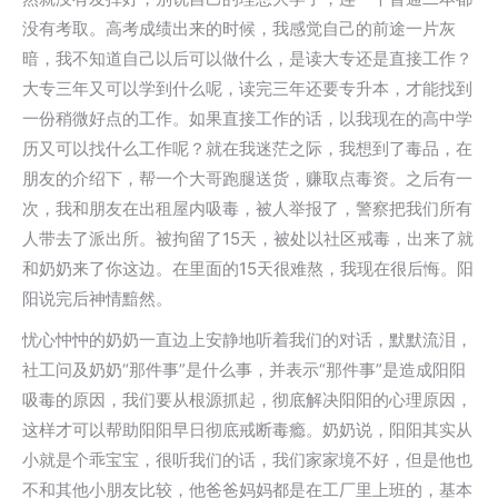
没有考取。高考成绩出来的时候，我感觉自己的前途一片灰
暗，我不知道自己以后可以做什么，是读大专还是直接工作？
大专三年又可以学到什么呢，读完三年还要专升本，才能找到
一份稍微好点的工作。如果直接工作的话，以我现在的高中学
历又可以找什么工作呢？就在我迷茫之际，我想到了毒品，在
朋友的介绍下，帮一个大哥跑腿送货，赚取点毒资。之后有一
次，我和朋友在出租屋内吸毒，被人举报了，警察把我们所有
人带去了派出所。被拘留了15天，被处以社区戒毒，出来了就
和奶奶来了你这边。在里面的15天很难熬，我现在很后悔。阳
阳说完后神情黯然。
忧心忡忡的奶奶一直边上安静地听着我们的对话，默默流泪，
社工问及奶奶“那件事”是什么事，并表示“那件事”是造成阳阳
吸毒的原因，我们要从根源抓起，彻底解决阳阳的心理原因，
这样才可以帮助阳阳早日彻底戒断毒瘾。奶奶说，阳阳其实从
小就是个乖宝宝，很听我们的话，我们家家境不好，但是他也
不和其他小朋友比较，他爸爸妈妈都是在工厂里上班的，基本