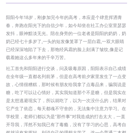
阳阳今年18岁，刚参加完今年的高考，本应是个肆意挥洒青
春，奔跑在阳光下的自信少年，如今却坐在社工办公室里瑟瑟
发抖，眼神黯淡无光。陪在身旁的一位老者是阳阳的奶奶，奶
奶已经七十多岁了,一头的短发像笼罩了一层白霜,一双大眼睛
已经深深地陷了下去，那饱经风霜的脸上刻满了皱纹,像是记
载着她这么多年来的千辛万苦。
社工首先和阳阳进行交谈，问及吸毒原因，阳阳表示自己成绩
在全年级一直都名列前茅，但是在高考前夕家里发生了一点变
故，心情很糟糕，那时候有朋友给我拿了点毒品来，骗我说是
糖，吃了可以让心情好，其实我知道那个不是糖，但是我实在
是太想逃避现实了，所以就吃了，以为一次没什么的，结果对
它产生了依恋，每天都魂不守舍的，无法集中注意力学习。在
学校里，老师们都以为是“那件事”对我造成的打击太大，一直
开导我，浑然不知我已有了毒瘾，没有了学习的心思，高考自
然就没有发挥好，别说自己的理想大学了，连一个普通二本都